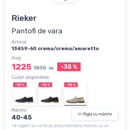
Rieker
Pantofi de vara
Articol:
13459-60 crema/crema/amaretto
Preț:
1225
-35
%
1890
lei
Culori disponibile:
-35
%
-35
%
-35
%
Mărimi:
Rigla cu mărimi
40-45
Vă rugăm să verificați disponibilitatea mărimii cu un