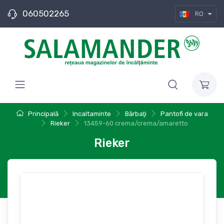
060502265
RO
Principală
Incaltaminte
Bărbaţi
Pantofi de vara
Rieker
13459-60 crema/crema/amaretto
Rieker