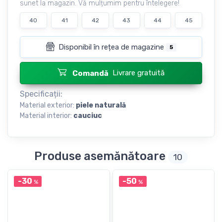
sunet la magazin. Vă mulțumim pentru întelegere!
40
41
42
43
44
45
Disponibil în rețea de magazine
5
Livrare gratuită
Comandă
Specificații:
Material exterior:
piele naturală
Material interior:
cauciuc
Produse asemănătoare
10
-30
-50
%
%