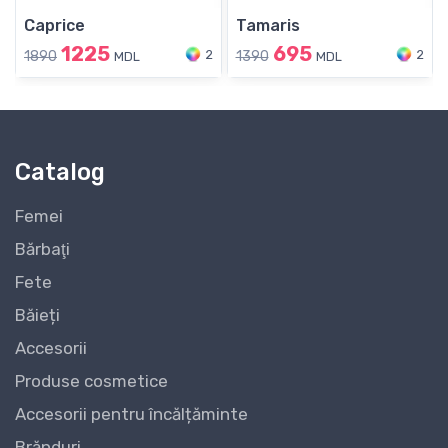
Caprice
Tamaris
1225
695
2
2
1890
1390
MDL
MDL
Catalog
Femei
Bărbaţi
Fete
Băieți
Accesorii
Produse cosmetice
Accesorii pentru încălțăminte
Brănduri