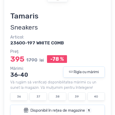
Tamaris
Sneakers
Articol:
23600-197 WHITE COMB
Preț:
395
-78
%
1790
lei
Mărimi:
Rigla cu mărimi
36-40
Vă rugăm să verificați disponibilitatea mărimii cu un
sunet la magazin. Vă mulțumim pentru întelegere!
36
37
38
39
40
Disponibil în rețea de magazine
1