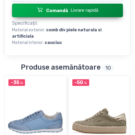
Livrare rapidă
Comandă
Specificații:
Material exterior:
сomb div piele naturala si
artificiala
Material interior:
cauciuc
Produse asemănătoare
10
-35
-50
%
%