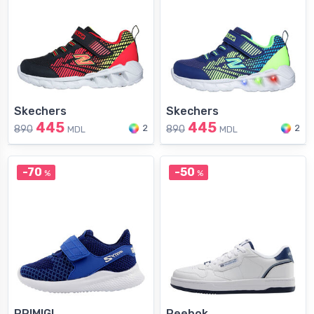
Skechers
Skechers
445
445
2
2
890
890
MDL
MDL
-70
-50
%
%
PRIMIGI
Reebok