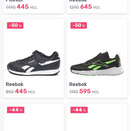
445
645
1490
1290
MDL
MDL
-50
-50
%
%
Reebok
Reebok
445
595
890
1190
MDL
MDL
-44
-44
%
%