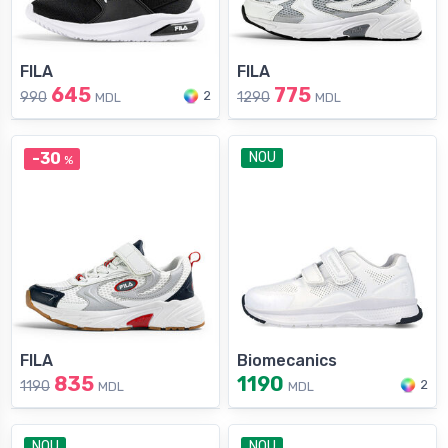
FILA
FILA
645
775
2
990
1290
MDL
MDL
-30
NOU
%
FILA
Biomecanics
835
1190
2
1190
MDL
MDL
NOU
NOU