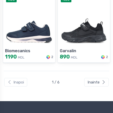
Biomecanics
Garvalin
1190
890
2
2
MDL
MDL
Inapoi
1 / 6
Inainte