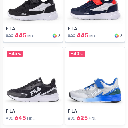
FILA
FILA
445
445
2
2
890
890
MDL
MDL
-35
-30
%
%
FILA
FILA
645
625
990
890
MDL
MDL