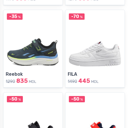
-35
-70
%
%
Reebok
FILA
835
445
1290
1490
MDL
MDL
-50
-50
%
%