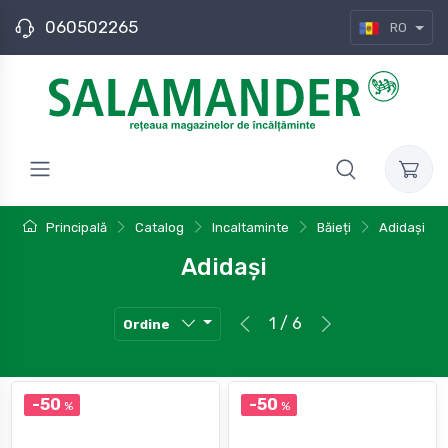
060502265
RO
Principală
Catalog
Incaltaminte
Băieți
Adidași
Adidași
1 / 6
Ordine
-50
-50
%
%