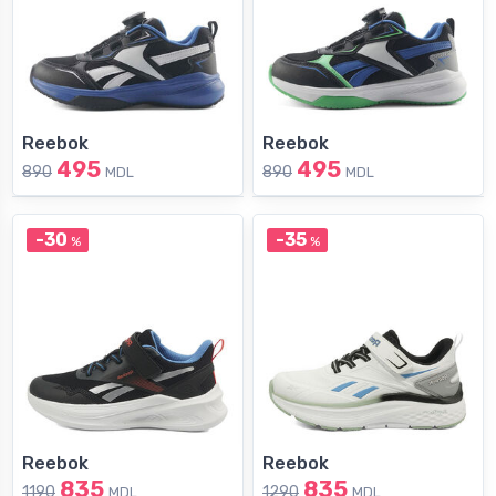
Reebok
Reebok
495
495
890
890
MDL
MDL
-30
-35
%
%
Reebok
Reebok
835
835
1190
1290
MDL
MDL