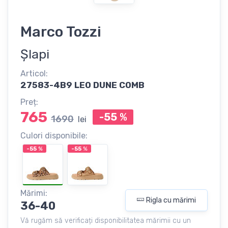
Marco Tozzi
Șlapi
Articol:
27583-4B9 LEO DUNE COMB
Preț:
765
-55
%
1690
lei
Culori disponibile:
-55
%
-55
%
Mărimi:
Rigla cu mărimi
36-40
Vă rugăm să verificați disponibilitatea mărimii cu un