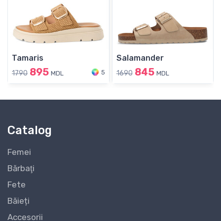
Tamaris
Salamander
895
845
5
1790
1690
MDL
MDL
Catalog
Femei
Bărbaţi
Fete
Băieți
Accesorii