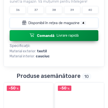
sunet la magazin. Vă mulțumim pentru întelegere!
36
37
38
39
40
Disponibil în rețea de magazine
4
Livrare rapidă
Comandă
Specificații:
Material exterior:
textil
Material interior:
cauciuc
Produse asemănătoare
10
-50
-50
%
%