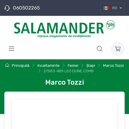
060502265
RO
Principală
Incaltaminte
Femei
Șlapi
Marco Tozzi
27583-4B9 LEO DUNE COMB
Marco Tozzi