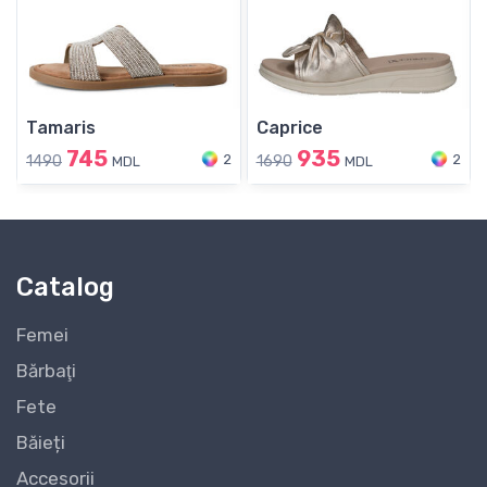
Tamaris
Caprice
745
935
2
2
1490
1690
MDL
MDL
Catalog
Femei
Bărbaţi
Fete
Băieți
Accesorii