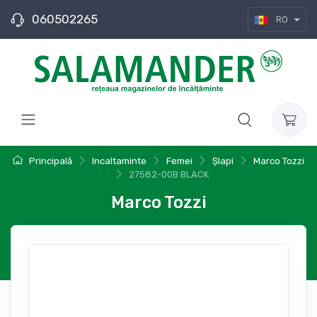
060502265
RO
Principală
Incaltaminte
Femei
Șlapi
Marco Tozzi
27582-00B BLACK
Marco Tozzi