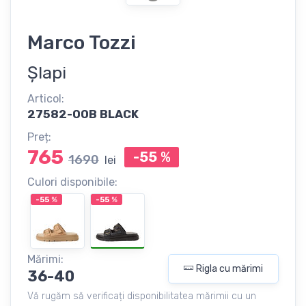
Marco Tozzi
Șlapi
Articol:
27582-00B BLACK
Preț:
765
-55
%
1690
lei
Culori disponibile:
-55
%
-55
%
Mărimi:
Rigla cu mărimi
36-40
Vă rugăm să verificați disponibilitatea mărimii cu un