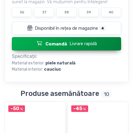
sunet la magazin. Vă mulțumim pentru întelegere!
36
37
38
39
40
Disponibil în rețea de magazine
4
Livrare rapidă
Comandă
Specificații:
Material exterior:
piele naturală
Material interior:
cauciuc
Produse asemănătoare
10
-50
-45
%
%