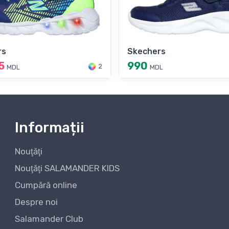
rs
Skechers
5
990
2
MDL
MDL
Informații
Nouţăţi
Nouţăţi SALAMANDER KIDS
Cumpără online
Despre noi
Salamander Club