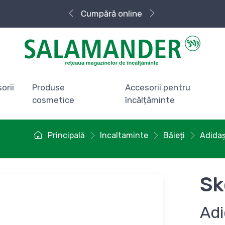
Cumpără
Livrare rapidă
online
orii
Produse
Accesorii pentru
cosmetice
încălțăminte
Principală
Incaltaminte
Băieți
Adidaș
Sk
Adi