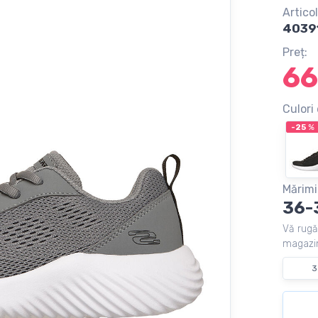
Articol
4039
Preț:
66
Culori 
-25
%
Mărimi
36-
Vă rugă
magazin
3