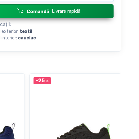
Livrare rapidă
Comandă
cații:
l exterior:
textil
 interior:
cauciuc
-25
NO
%