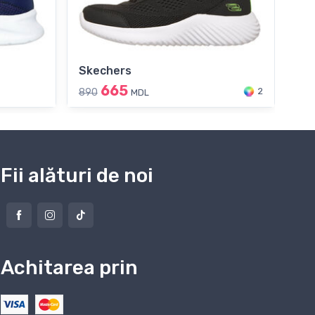
Skechers
Sk
665
9
2
890
MDL
Fii alături de noi
Achitarea prin