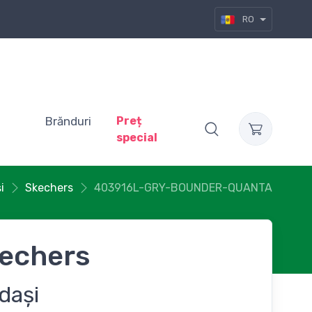
RO
Brănduri
Preț
special
i
Skechers
403916L-GRY-BOUNDER-QUANTA
echers
dași