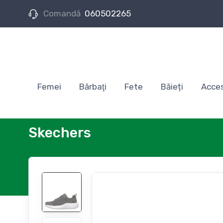
Comandă
060502265
Femei
Bărbaţi
Fete
Băieți
Acces
Skechers