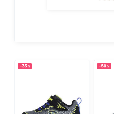
-35
-50
%
%