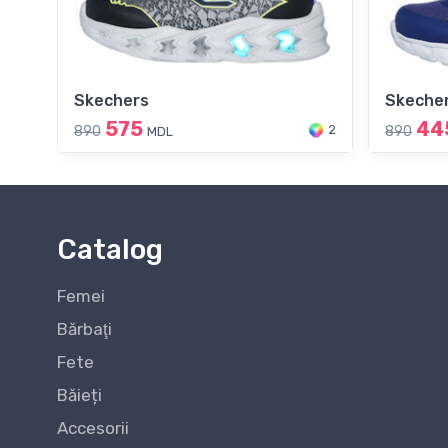
Skechers
Skeche
575
44
2
890
890
MDL
Catalog
Femei
Bărbaţi
Fete
Băieți
Accesorii