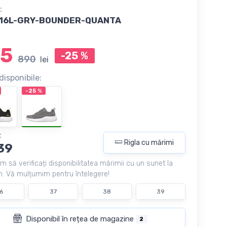
:
16L-GRY-BOUNDER-QUANTA
5
-25
%
890
lei
disponibile:
-25
%
:
Rigla cu mărimi
39
m să verificați disponibilitatea mărimii cu un sunet la
. Vă mulțumim pentru întelegere!
6
37
38
39
Disponibil în rețea de magazine
2