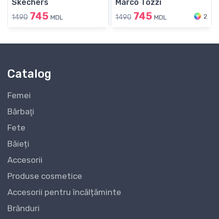
Skechers
Marco Tozzi
745
745
2
1490
1490
MDL
MDL
Catalog
Femei
Bărbaţi
Fete
Băieți
Accesorii
Produse cosmetice
Accesorii pentru încălțăminte
Brănduri