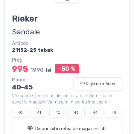
Rieker
Sandale
Articol:
21152-25 tabak
Preț:
995
-50
%
1990
lei
Mărimi:
Rigla cu mărimi
40-45
Vă rugăm să verificați disponibilitatea mărimii cu un
sunet la magazin. Vă mulțumim pentru întelegere!
40
41
42
43
44
45
Disponibil în rețea de magazine
4