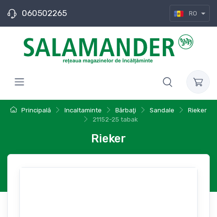
060502265
RO
Principală
Incaltaminte
Bărbaţi
Sandale
Rieker
21152-25 tabak
Rieker