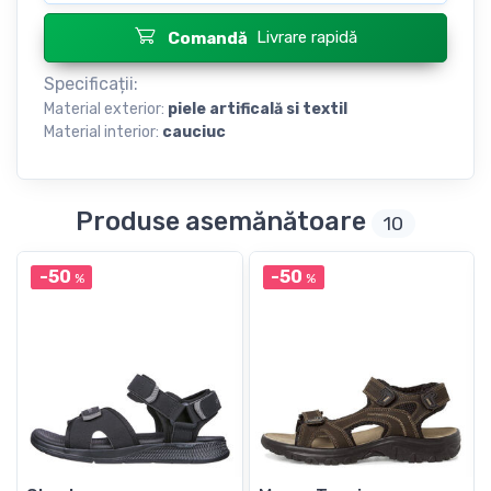
Livrare rapidă
Comandă
Specificații:
Material exterior:
piele artificală si textil
Material interior:
cauciuc
Produse asemănătoare
10
-50
-50
%
%