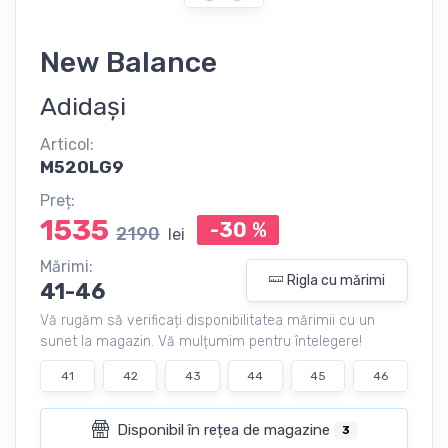
New Balance
Adidași
Articol:
M520LG9
Preț:
1535
-30
%
2190
lei
Mărimi:
Rigla cu mărimi
41-46
Vă rugăm să verificați disponibilitatea mărimii cu un
sunet la magazin. Vă mulțumim pentru întelegere!
41
42
43
44
45
46
Disponibil în rețea de magazine
3