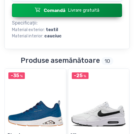
Livrare gratuită
Comandă
Specificații:
Material exterior:
textil
Material interior:
cauciuc
Produse asemănătoare
10
-35
-25
%
%