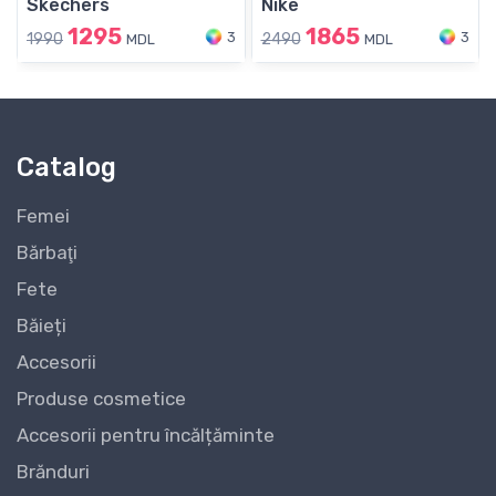
Skechers
Nike
1295
1865
3
3
1990
2490
MDL
MDL
Catalog
Femei
Bărbaţi
Fete
Băieți
Accesorii
Produse cosmetice
Accesorii pentru încălțăminte
Brănduri