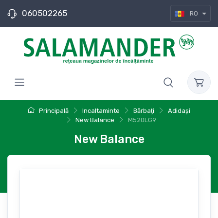
060502265
RO
Principală
Incaltaminte
Bărbaţi
Adidași
New Balance
M520LG9
New Balance