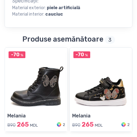
Specificații:
Material exterior:
piele artificială
Material interior:
cauciuc
Produse asemănătoare
3
-70
-70
%
%
Melania
Melania
265
265
2
2
890
890
MDL
MDL