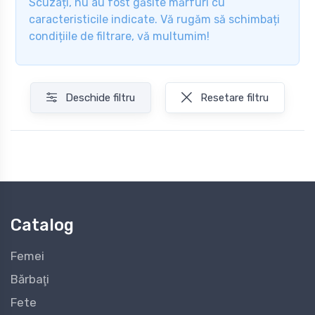
Scuzați, nu au fost găsite mărfuri cu
caracteristicile indicate. Vă rugăm să schimbați
condițiile de filtrare, vă multumim!
Deschide filtru
Resetare filtru
Catalog
Femei
Bărbaţi
Fete