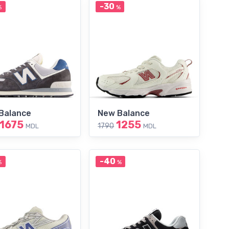
-30
%
%
Balance
New Balance
1675
1255
1790
MDL
MDL
-40
%
%