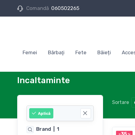
Comandă
060502265
Femei
Bărbaţi
Fete
Băieți
Acces
Incaltaminte
Sortare
Aplică
Brand
|
1
-35
%