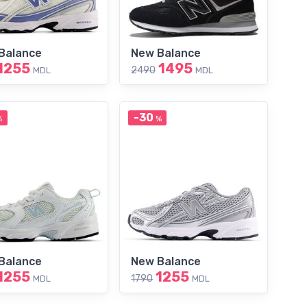
Balance
New Balance
1255
1495
2490
MDL
MDL
-30
%
%
Balance
New Balance
1255
1255
1790
MDL
MDL