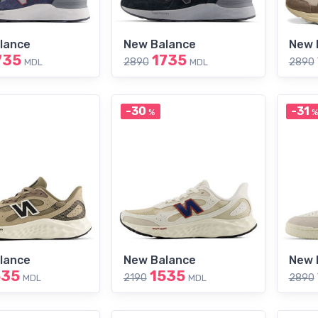
lance
New Balance
New 
735
1735
2890
2890
MDL
MDL
-30
-31
%
%
lance
New Balance
New 
535
1535
2190
2890
MDL
MDL