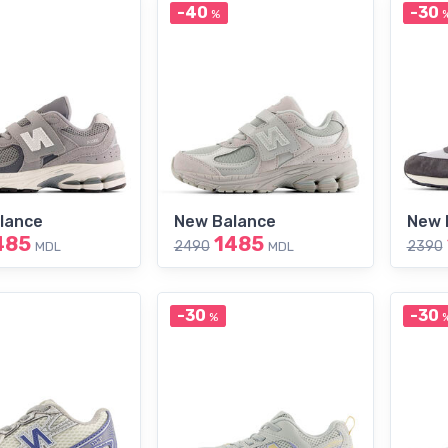
-40
-30
%
lance
New Balance
New 
485
1485
2490
2390
MDL
MDL
-30
-30
%