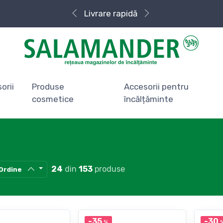
Livrare rapidă
orii
Produse
Accesorii pentru
cosmetice
încălțăminte
24
din
153
produse
Ordine
-35
-30
%