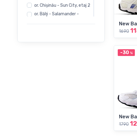
or. Chişinău - Sun City, etaj 2
33
or. Bălţi - Salamander -
Independentii 12
New Ba
34
or. Bălţi - Salamander -
1
1690
Evimall, N. Iorga 5
35
or. Bălţi - Rieker -
Independentii 12
-30
%
36
37
38
39
New Ba
40
1
1790
41