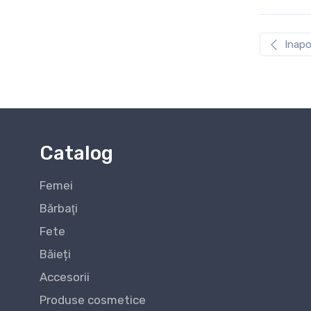
42
Inapo
43
44
45
Catalog
46
Femei
47
Bărbaţi
Fete
Băieți
Accesorii
Produse cosmetice