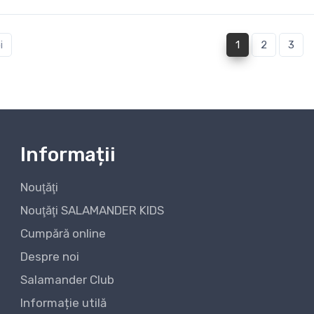
(current)
i
1
2
3
Informații
Nouţăţi
Nouţăţi SALAMANDER KIDS
Cumpără online
Despre noi
Salamander Club
Informație utilă