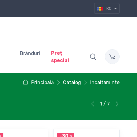
RO
Brănduri
Preț
special
Principală
Catalog
Incaltaminte
1 / 7
-30
%
%