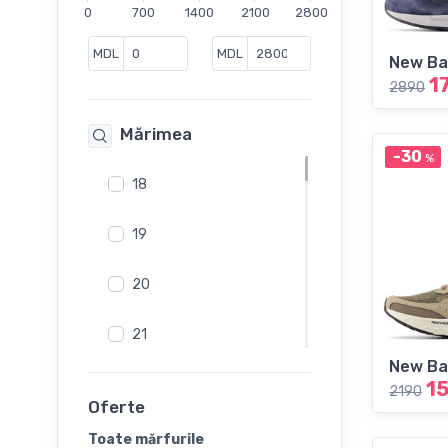
0
700
1400
2100
2800
s.Oliver
Salamander
MDL
MDL
New Ba
Skechers
1
2890
Tamaris
Mărimea
-30
%
18
19
20
21
New Ba
22
1
2190
Oferte
23
Toate mărfurile