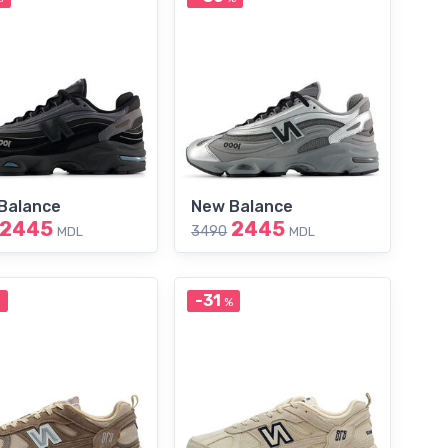
Balance
New Balance
2445
2445
3490
MDL
MDL
-31
%