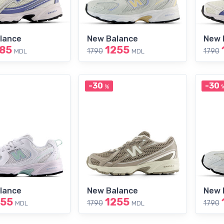
lance
New Balance
New 
185
1255
1790
1790
MDL
MDL
-30
-30
%
lance
New Balance
New 
255
1255
1790
1790
MDL
MDL