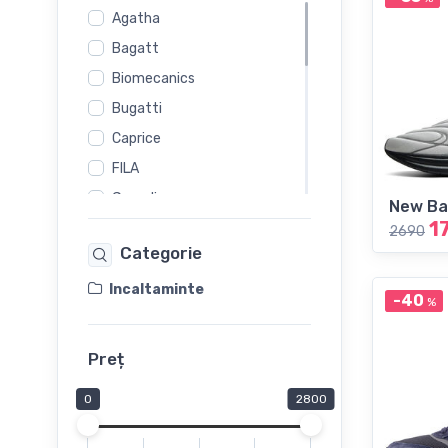
Agatha
Bagatt
Biomecanics
Bugatti
Caprice
FILA
Garvalin
New Ba
1
Marco Tozzi
2690
Categorie
Melania
New Balance
Incaltaminte
-40
%
Nike
PRIMIGI
Preț
PRIMO VERO
0
2800
Reebok
Rieker