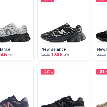
lance
New Balance
New 
745
1745
2690
3490
MDL
MDL
-40
-31
%
%