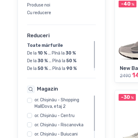
-40
%
Produse noi
24
Cu reducere
25
Reduceri
26
Toate mărfurile
De la
10 %
...
Pînă la
30 %
27
De la
30 %
...
Pînă la
50 %
New Ba
De la
50 %
...
Pînă la
90 %
28
1
2490
Magazin
29
-30
%
or. Chişinău - Shopping
30
MallDova, etaj 2
or. Chişinău - Centru
31
or. Chişinău - Riscanovka
or. Chişinău - Buiucani
32