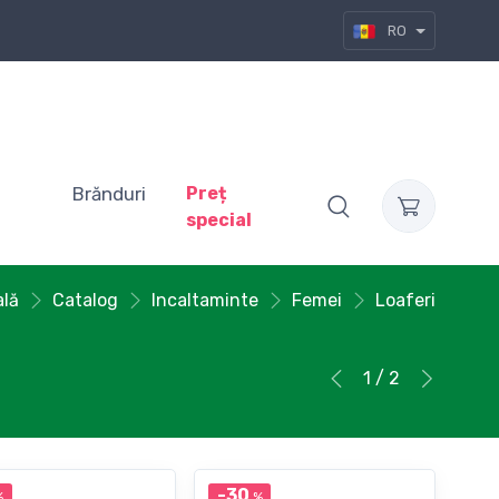
RO
Brănduri
Preț
special
ală
Catalog
Incaltaminte
Femei
Loaferi
1 / 2
-30
%
%