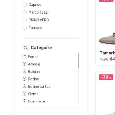
Caprice
Marco Tozzi
PRIMO VERO
Tamaris
Categorie
Tamari
Femei
4
1390
Adidași
Balerini
-30
%
Botine
Botine cu toc
Cizme
Cizmulete
Ghete Sport