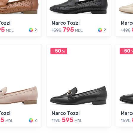
Tozzi
Marco Tozzi
Marc
95
795
2
2
1590
1490
MDL
MDL
-50
-50
%
Tozzi
Marco Tozzi
Marc
95
595
2
1190
1690
MDL
MDL