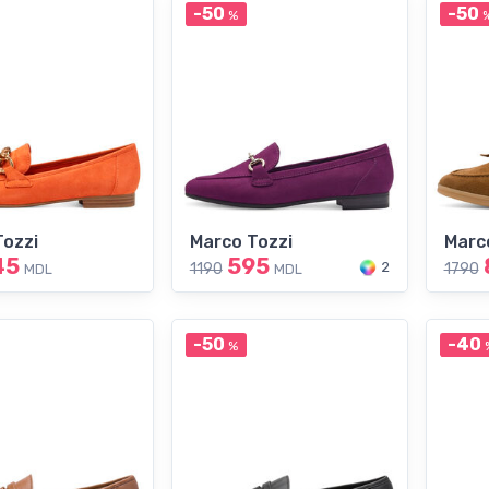
-50
-50
%
Tozzi
Marco Tozzi
Marc
45
595
2
1190
1790
MDL
MDL
-50
-40
%