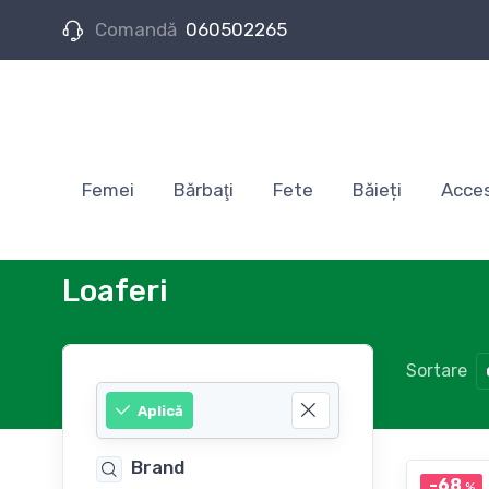
Comandă
060502265
Femei
Bărbaţi
Fete
Băieți
Acces
Loaferi
Sortare
Aplică
Brand
-68
%