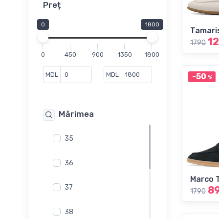
Loaferi
Preț
Mocasini
0
1800
Tamari
Mule
1
1790
Pantofi
0
450
900
1350
1800
Pantofi casual
Pantofi cu toc
MDL
MDL
-50
%
Pantofi de vara
Saboti
Mărimea
Sandale
Sandale fără toc
35
Slip-On
Sneakers
36
Șlapi
Marco 
37
8
1790
38