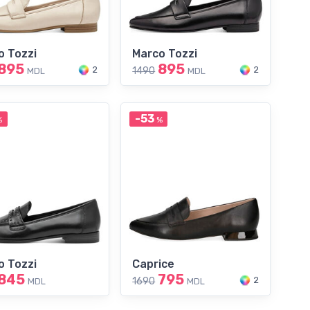
o Tozzi
Marco Tozzi
895
895
2
2
1490
MDL
MDL
-53
%
%
o Tozzi
Caprice
845
795
2
1690
MDL
MDL