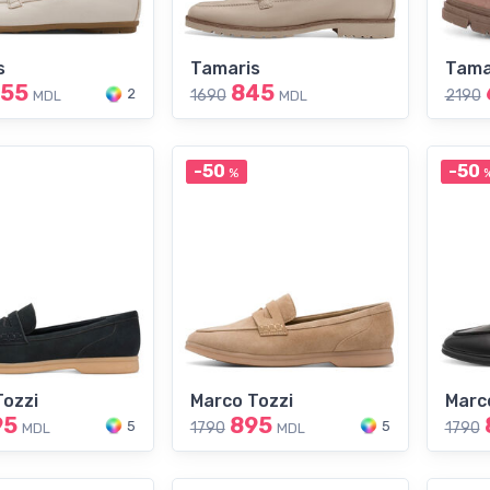
s
Tamaris
Tama
255
845
2
1690
2190
MDL
MDL
-50
-50
%
Tozzi
Marco Tozzi
Marc
95
895
5
5
1790
1790
MDL
MDL