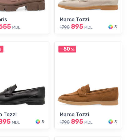
ris
Marco Tozzi
655
895
5
1790
MDL
MDL
-50
%
%
o Tozzi
Marco Tozzi
895
895
5
5
1790
MDL
MDL