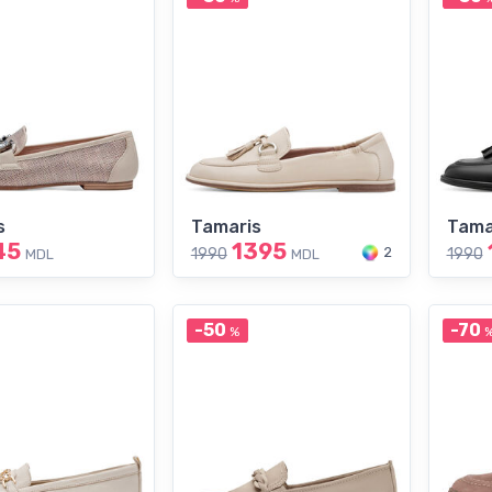
s
Tamaris
Tama
45
1395
2
1990
1990
MDL
MDL
-50
-70
%