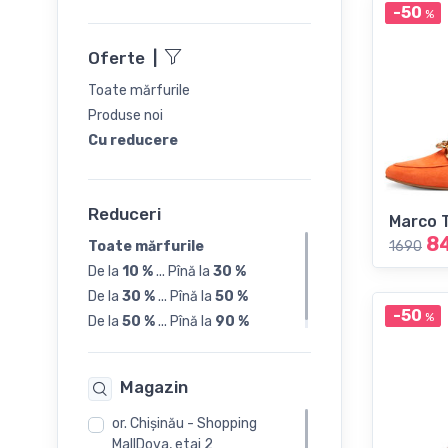
-50
%
39
Oferte
|
40
Toate mărfurile
Produse noi
41
Cu reducere
42
Reduceri
Marco 
8
Toate mărfurile
1690
De la
10 %
...
Pînă la
30 %
De la
30 %
...
Pînă la
50 %
-50
%
De la
50 %
...
Pînă la
90 %
Magazin
or. Chişinău - Shopping
MallDova, etaj 2