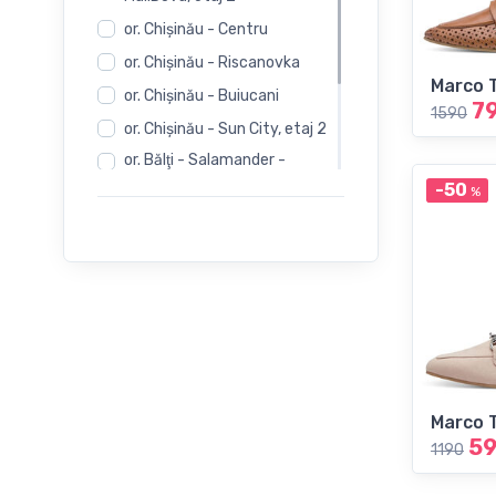
or. Chişinău - Centru
or. Chişinău - Riscanovka
Marco 
or. Chişinău - Buiucani
7
1590
or. Chişinău - Sun City, etaj 2
or. Bălţi - Salamander -
Independentii 12
-50
%
or. Bălţi - Salamander -
Evimall, N. Iorga 5
or. Bălţi - Rieker -
Independentii 12
Marco 
5
1190