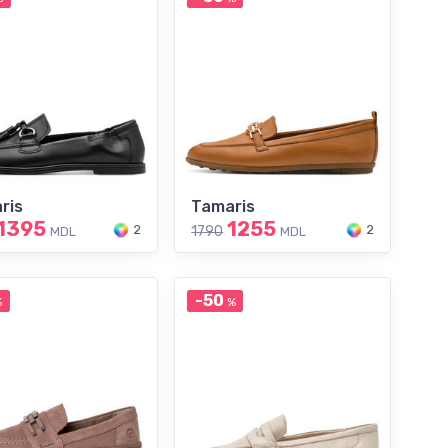
ris
Tamaris
1395
1255
2
2
1790
MDL
MDL
-50
%
%