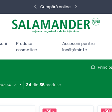
Livrare rapidă
orii
Produse
Accesorii pentru
cosmetice
încălțăminte
Princip
24
din
35
produse
Ordine
-30
-30
%