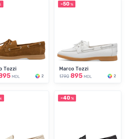
-50
%
%
o Tozzi
Marco Tozzi
895
895
2
2
1790
MDL
MDL
-40
%
%