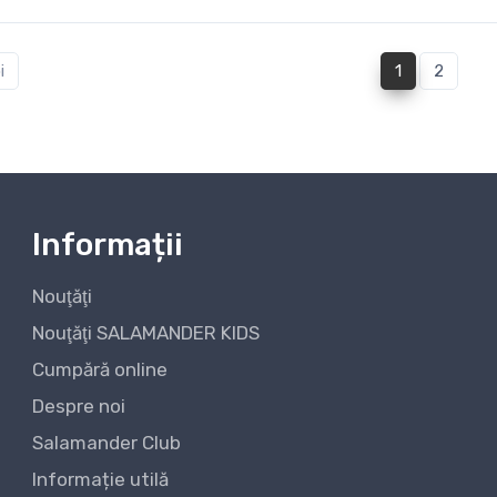
(current)
i
1
2
Informații
Nouţăţi
Nouţăţi SALAMANDER KIDS
Cumpără online
Despre noi
Salamander Club
Informație utilă