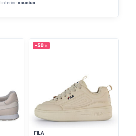
 interior:
cauciuc
-50
-5
%
FILA
Re