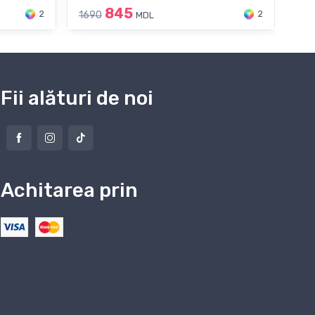
845
2
2
1690
219
MDL
Fii alături de noi
Achitarea prin