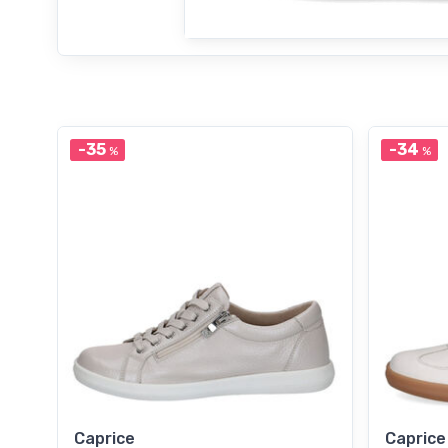
-35
-34
%
%
Caprice
Caprice