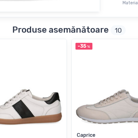
Material
Produse asemănătoare
10
-35
%
Caprice