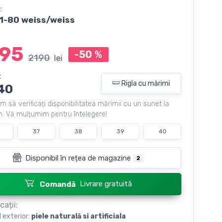
:
1-80 weiss/weiss
95
-50
%
2190
lei
:
Rigla cu mărimi
40
m să verificați disponibilitatea mărimii cu un sunet la
. Vă mulțumim pentru întelegere!
37
38
39
40
Disponibil în rețea de magazine
2
Livrare gratuită
Comandă
cații:
l exterior:
piele naturală si artificiala