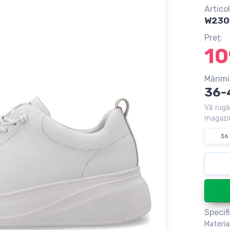
Articol
W230
Preț:
10
Mărimi
36-
Vă rugă
magazin
36
Specifi
Materia