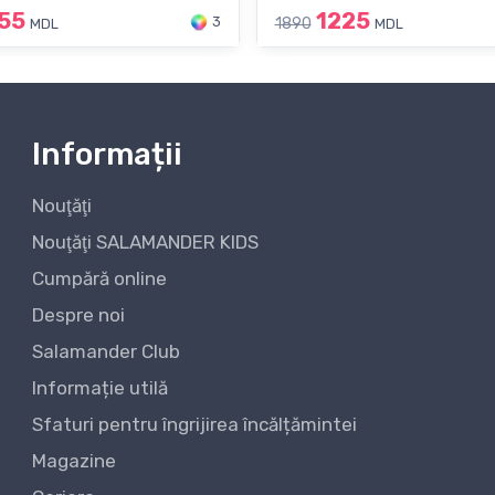
55
1225
3
1890
MDL
MDL
Informații
Nouţăţi
Nouţăţi SALAMANDER KIDS
Cumpără online
Despre noi
Salamander Club
Informație utilă
Sfaturi pentru îngrijirea încălțămintei
Magazine