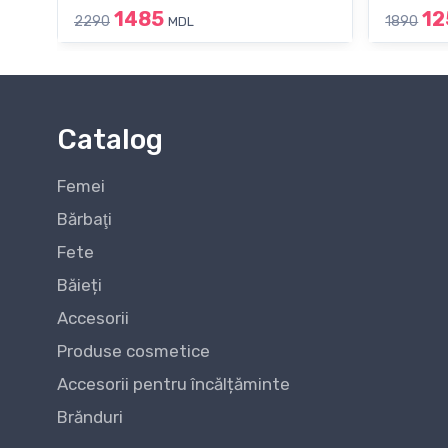
1485
12
2290
1890
MDL
Catalog
Femei
Bărbaţi
Fete
Băieți
Accesorii
Produse cosmetice
Accesorii pentru încălțăminte
Brănduri