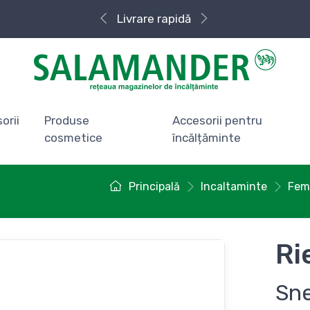
Livrare rapidă
orii
Produse
Accesorii pentru
cosmetice
încălțăminte
Principală
Incaltaminte
Fem
Ri
Sn