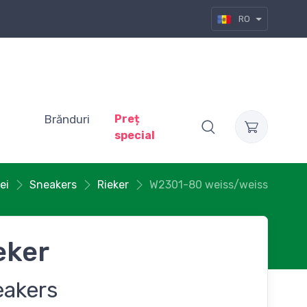
RO
Brănduri
Preț
special
ei
Sneakers
Rieker
W2301-80 weiss/weiss
eker
eakers