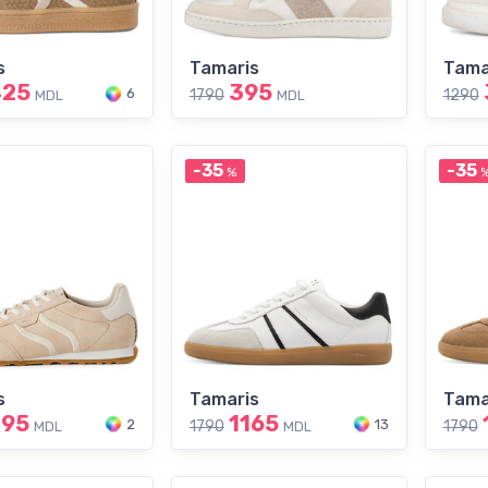
s
Tamaris
Tama
425
395
6
1790
1290
MDL
MDL
-35
-35
%
s
Tamaris
Tama
295
1165
2
13
1790
1790
MDL
MDL