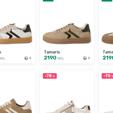
s
Tamaris
Tama
2190
219
6
6
MDL
MDL
-78
-70
%