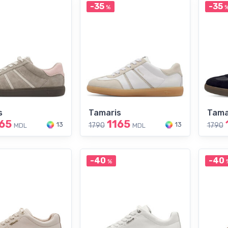
-35
-35
%
s
Tamaris
Tama
65
1165
13
13
1790
1790
MDL
MDL
-40
-40
%