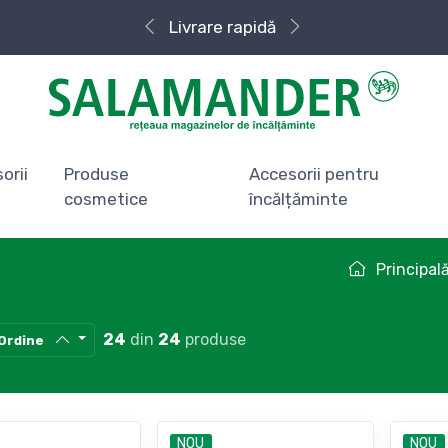
Livrare rapidă
orii
Produse
Accesorii pentru
cosmetice
încălțăminte
Principal
24
din
24
produse
Ordine
NOU
NOU