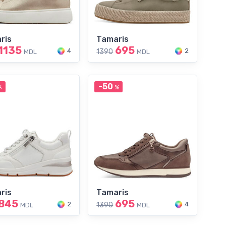
ris
Tamaris
1135
695
4
2
1390
MDL
MDL
-50
%
%
ris
Tamaris
845
695
2
4
1390
MDL
MDL