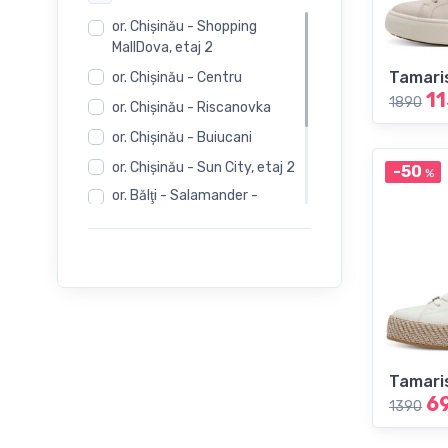
or. Chişinău - Shopping
MallDova, etaj 2
Tamari
or. Chişinău - Centru
1
1890
or. Chişinău - Riscanovka
or. Chişinău - Buiucani
or. Chişinău - Sun City, etaj 2
-50
%
or. Bălţi - Salamander -
Independentii 12
or. Bălţi - Salamander -
Evimall, N. Iorga 5
or. Bălţi - Rieker -
Independentii 12
Tamari
6
1390