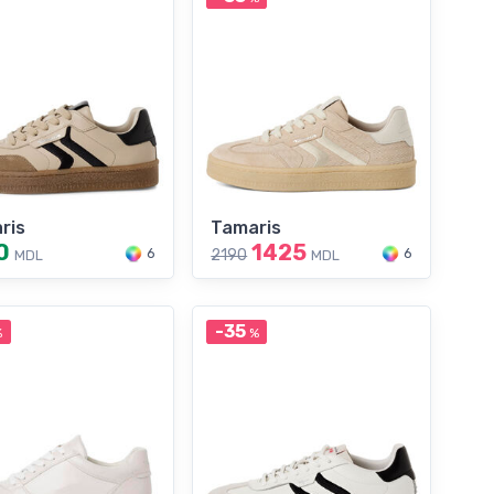
ris
Tamaris
0
1425
6
6
2190
MDL
MDL
-35
%
%