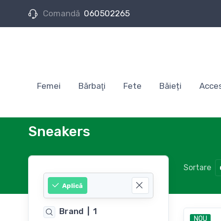
Comandă
060502265
Femei
Bărbaţi
Fete
Băieți
Acces
Sneakers
Sortare
Aplică
Brand
|
1
NOU