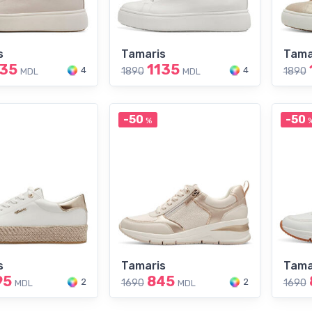
s
Tamaris
Tama
135
1135
4
4
1890
1890
MDL
MDL
-50
-50
%
s
Tamaris
Tama
95
845
2
2
1690
1690
MDL
MDL