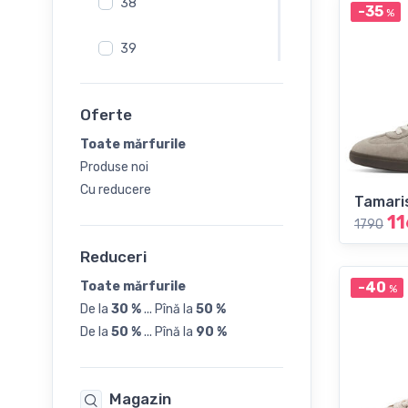
Sandale
38
-35
%
Sandale fără toc
39
Slip-On
Sneakers
40
Șlapi
Oferte
41
Toate mărfurile
Produse noi
42
Cu reducere
Tamari
11
1790
Reduceri
Toate mărfurile
-40
%
De la
30 %
...
Pînă la
50 %
De la
50 %
...
Pînă la
90 %
Magazin