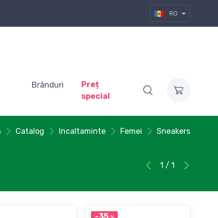
RO
Brănduri
Preț
special
ă
Catalog
Incaltaminte
Femei
Sneakers
1 / 1
-35
%