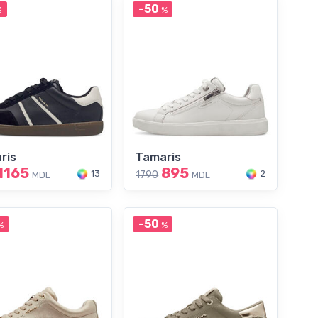
-50
%
%
ris
Tamaris
1165
895
13
2
1790
MDL
MDL
-50
%
%