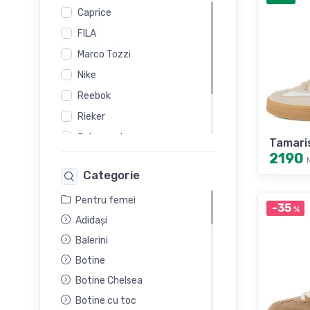
Caprice
FILA
Marco Tozzi
Nike
Reebok
Rieker
Salamander
Tamari
2190
Skechers
Categorie
Tamaris
Pentru femei
-35
%
Adidași
Balerini
Botine
Botine Chelsea
Botine cu toc