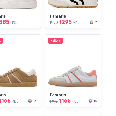
ris
Tamaris
385
1295
2
1990
MDL
MDL
-35
%
%
ris
Tamaris
1165
1165
13
13
1790
MDL
MDL