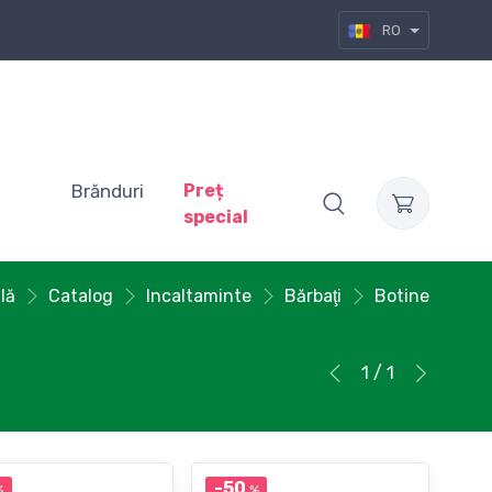
RO
Brănduri
Preț
special
lă
Catalog
Incaltaminte
Bărbaţi
Botine
1 / 1
-50
%
%