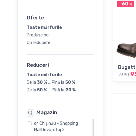
-60
%
43
Oferte
44
Toate mărfurile
Produse noi
45
Cu reducere
Reduceri
Bugatt
9
Toate mărfurile
2390
De la
30 %
...
Pînă la
50 %
De la
50 %
...
Pînă la
90 %
Magazin
or. Chişinău - Shopping
MallDova, etaj 2