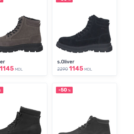
ver
s.Oliver
1145
1145
2290
MDL
MDL
-50
%
%