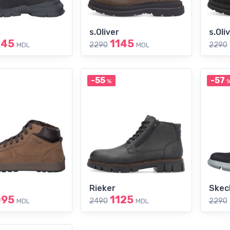
s.Oliver
s.Oli
145
1145
2290
2290
MDL
MDL
-55
-57
%
Rieker
Skec
095
1125
2490
2290
MDL
MDL