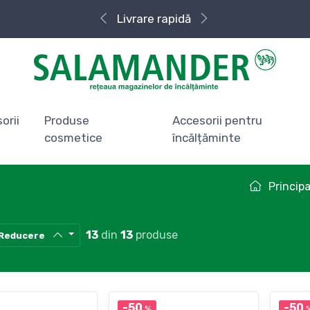
Livrare rapidă
orii
Produse
Accesorii pentru
cosmetice
încălțăminte
Principa
13
din
13
produse
Reducere
-50
-50
%