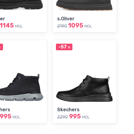
ver
s.Oliver
1145
1095
2190
MDL
MDL
-57
%
%
hers
Skechers
995
995
2290
MDL
MDL