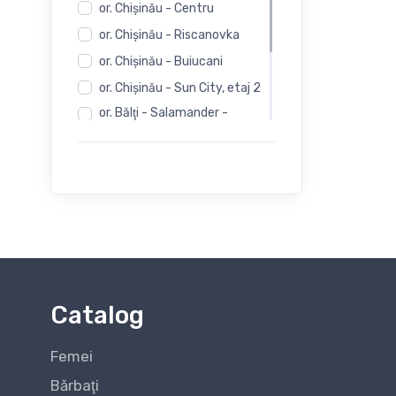
or. Chişinău - Centru
or. Chişinău - Riscanovka
or. Chişinău - Buiucani
or. Chişinău - Sun City, etaj 2
or. Bălţi - Salamander -
Independentii 12
or. Bălţi - Salamander -
Evimall, N. Iorga 5
or. Bălţi - Rieker -
Independentii 12
Catalog
Femei
Bărbaţi