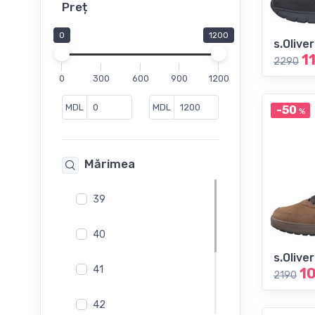
Pantofi de vara
Preț
Sandale
0
1200
s.Oliver
Slapi
1
2290
Slip-On
0
300
600
900
1200
Sneakers
MDL
MDL
-50
%
Mărimea
39
40
s.Oliver
41
1
2190
42