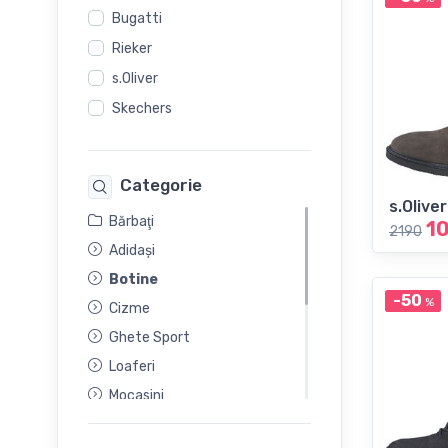
Bugatti
Rieker
s.Oliver
Skechers
Categorie
s.Oliver
Bărbaţi
1
2190
Adidași
Botine
-50
%
Cizme
Ghete Sport
Loaferi
Mocasini
Pantofi