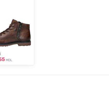
i
55
MDL