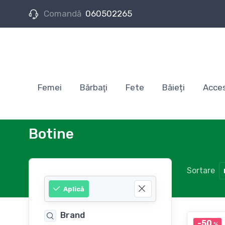
Comandă
060502265
Femei
Bărbaţi
Fete
Băieți
Acces
Botine
Sortare
Aplică
Brand
-50
%