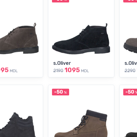
s.Oliver
s.Oli
095
1095
2190
2290
MDL
MDL
-50
-50
%