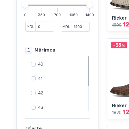
Mocasini
Pantofi
0
350
700
1050
1400
Rieker
Pantofi casual
1
1890
Pantofi de vara
MDL
MDL
Saboti
Sandale
-35
%
Mărimea
Slapi
Slip-On
40
Sneakers
41
42
Rieker
43
1
1890
44
Oferte