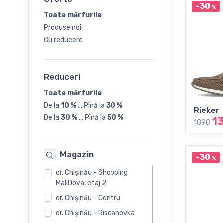
-30
%
45
Toate mărfurile
Produse noi
46
Cu reducere
Reduceri
Toate mărfurile
De la
10 %
...
Pînă la
30 %
Rieker
De la
30 %
...
Pînă la
50 %
1
1890
Magazin
-30
%
or. Chişinău - Shopping
MallDova, etaj 2
or. Chişinău - Centru
or. Chişinău - Riscanovka