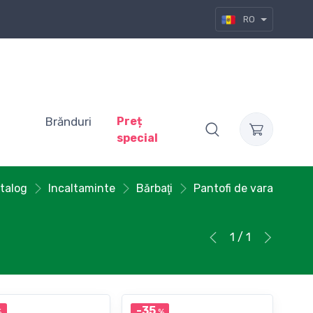
RO
Brănduri
Preț
special
talog
Incaltaminte
Bărbaţi
Pantofi de vara
1 / 1
-35
%
%