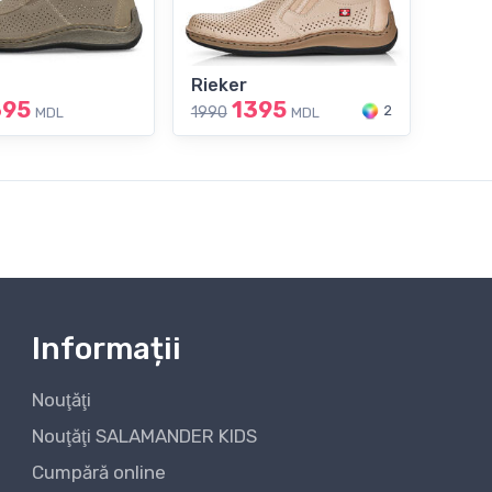
Rieker
395
1395
2
1990
MDL
MDL
Informații
Nouţăţi
Nouţăţi SALAMANDER KIDS
Cumpără online