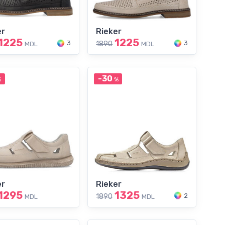
er
Rieker
1225
1225
3
3
1890
MDL
MDL
-30
%
%
er
Rieker
1295
1325
2
1890
MDL
MDL