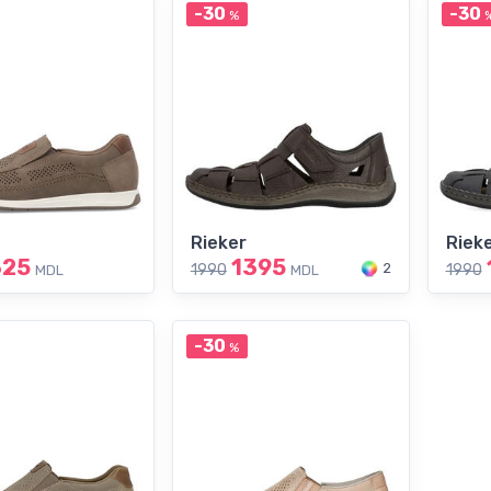
-30
-30
%
Rieker
Riek
325
1395
2
1990
1990
MDL
MDL
-30
%