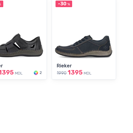
-30
%
%
er
Rieker
1395
1395
2
1990
MDL
MDL