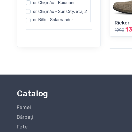
or. Chişinău - Buiucani
or. Chişinău - Sun City, etaj 2
or. Bălţi - Salamander -
Rieker
Independentii 12
1
1990
or. Bălţi - Salamander -
Evimall, N. Iorga 5
or. Bălţi - Rieker -
Independentii 12
Catalog
Femei
Bărbaţi
Fete