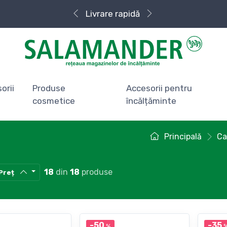
Livrare rapidă
orii
Produse
Accesorii pentru
cosmetice
încălțăminte
Principală
Ca
18
din
18
produse
Preț
-50
-35
%