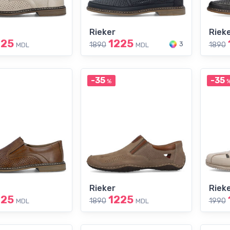
Rieker
Riek
225
1225
3
1890
1890
MDL
MDL
-35
-35
%
Rieker
Riek
225
1225
1890
1990
MDL
MDL