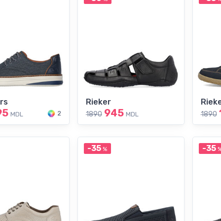
rs
Rieker
Riek
95
945
2
1890
1890
MDL
MDL
-35
-35
%