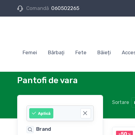
Comandă
060502265
Femei
Bărbaţi
Fete
Băieți
Acces
Pantofi de vara
Sortare
Aplică
Brand
-50
%