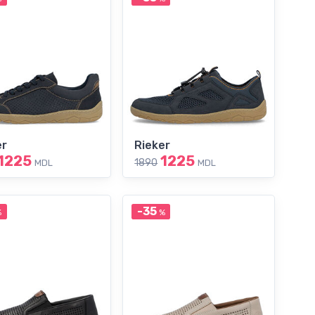
er
Rieker
1225
1225
1890
MDL
MDL
-35
%
%