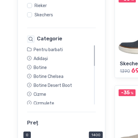
Rieker
Skechers
Categorie
Pentru barbati
Adidași
Skeche
Botine
6
1390
Botine Chelsea
Botine Desert Boot
-35
%
Cizme
Cizmulete
Ghete
Ghete Sport
Preț
Loaferi
0
1400