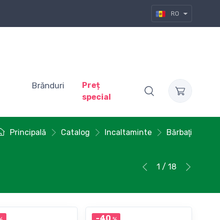
RO
Brănduri
Preț
special
Principală
Catalog
Incaltaminte
Bărbaţi
1 / 18
-40
%
%