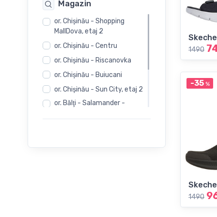
Magazin
or. Chişinău - Shopping
MallDova, etaj 2
Skeche
or. Chişinău - Centru
7
1490
or. Chişinău - Riscanovka
or. Chişinău - Buiucani
-35
%
or. Chişinău - Sun City, etaj 2
or. Bălţi - Salamander -
Independentii 12
or. Bălţi - Salamander -
Evimall, N. Iorga 5
or. Bălţi - Rieker -
Independentii 12
Skeche
9
1490