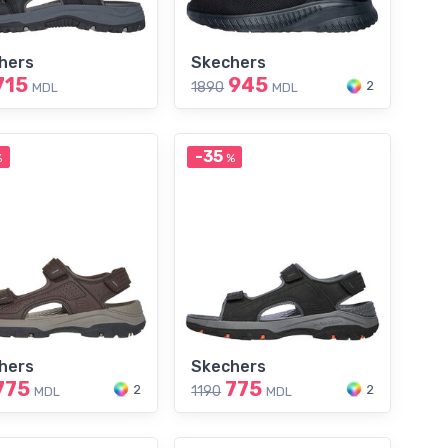
hers
Skechers
715
945
2
1890
MDL
MDL
-35
%
%
hers
Skechers
775
775
2
2
1190
MDL
MDL