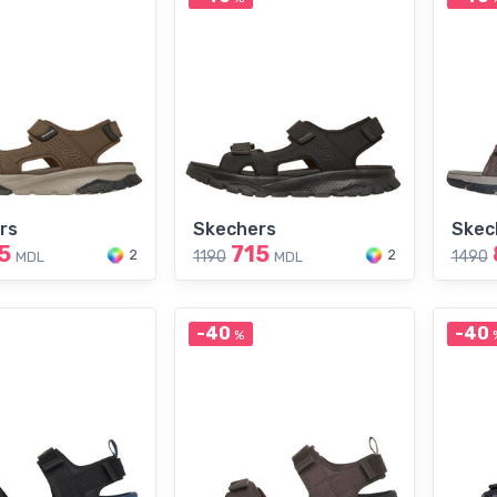
rs
Skechers
Skec
5
715
2
2
1190
1490
MDL
MDL
-40
-40
%