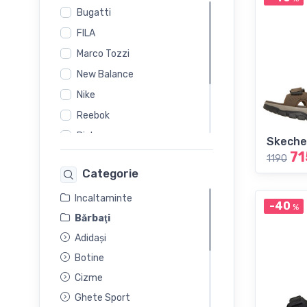
Bugatti
FILA
Marco Tozzi
New Balance
Nike
Reebok
Rieker
Skeche
71
s.Oliver
1190
Categorie
Salamander
Skechers
Incaltaminte
-40
%
Bărbaţi
Adidași
Botine
Cizme
Ghete Sport