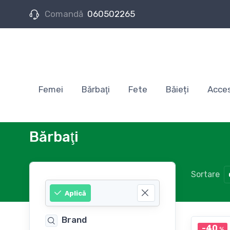
Comandă
060502265
Femei
Bărbaţi
Fete
Băieți
Acces
Bărbaţi
Sortare
Aplică
Brand
-40
%