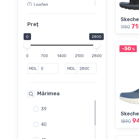
Loaferi
Mocasini
Skeche
Pantofi
Preț
71
1190
Pantofi de vara
0
2800
Sandale
-50
%
Slapi
0
700
1400
2100
2800
Slip-On
Sneakers
MDL
MDL
Mărimea
39
Skeche
9
1890
40