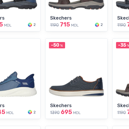
rs
Skechers
Skec
5
715
2
2
1190
1190
MDL
MDL
-50
-35
%
rs
Skechers
Skec
45
695
2
1390
1190
MDL
MDL