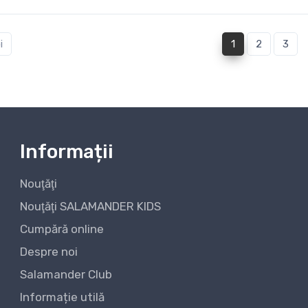
(current)
i
1
2
3
Informații
Nouţăţi
Nouţăţi SALAMANDER KIDS
Cumpără online
Despre noi
Salamander Club
Informație utilă