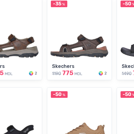
-35
-50
%
rs
Skechers
Skec
5
775
2
2
1190
1490
MDL
MDL
-50
-50
%