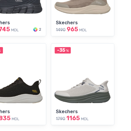
hers
Skechers
745
965
2
1490
MDL
MDL
-35
%
%
hers
Skechers
835
1165
1790
MDL
MDL