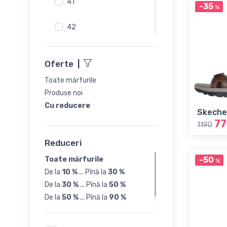
41
-35
%
42
43
Oferte
|
44
Toate mărfurile
Produse noi
45
Cu reducere
Skeche
77
1190
46
Reduceri
47
Toate mărfurile
-50
%
De la
10 %
...
Pînă la
30 %
De la
30 %
...
Pînă la
50 %
De la
50 %
...
Pînă la
90 %