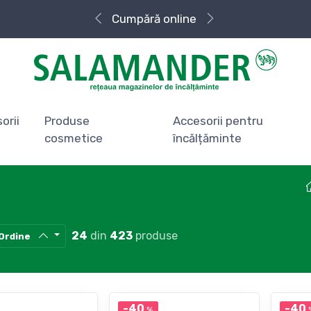
Cumpără
Livrare rapidă
online
orii
Produse
Accesorii pentru
cosmetice
încălțăminte
24
din
423
produse
Ordine
-40
-40
%