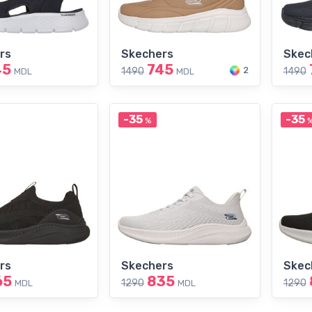
rs
Skechers
Skec
45
745
2
1490
1490
MDL
MDL
-35
-35
%
rs
Skechers
Skec
65
835
1290
1290
MDL
MDL