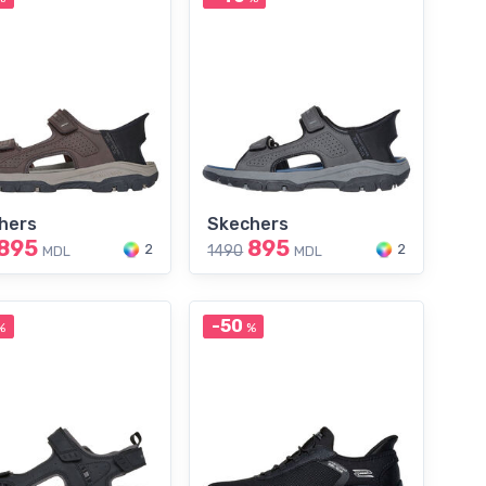
hers
Skechers
895
895
2
2
1490
MDL
MDL
-50
%
%