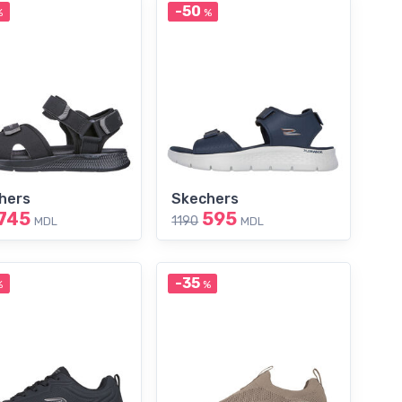
-50
%
%
hers
Skechers
745
595
1190
MDL
MDL
-35
%
%