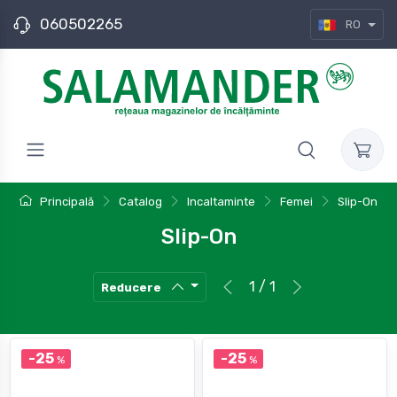
060502265
RO
Principală
Catalog
Incaltaminte
Femei
Slip-On
Slip-On
1 / 1
Reducere
-25
-25
%
%