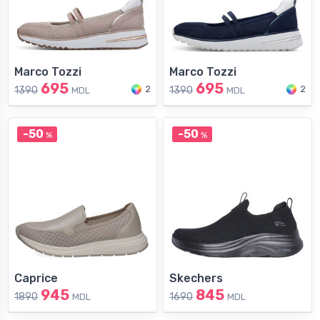
Marco Tozzi
Marco Tozzi
695
695
2
2
1390
1390
MDL
MDL
-50
-50
%
%
Caprice
Skechers
945
845
1890
1690
MDL
MDL