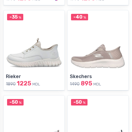
-35
-40
%
%
Rieker
Skechers
1225
895
1890
1490
MDL
MDL
-50
-50
%
%