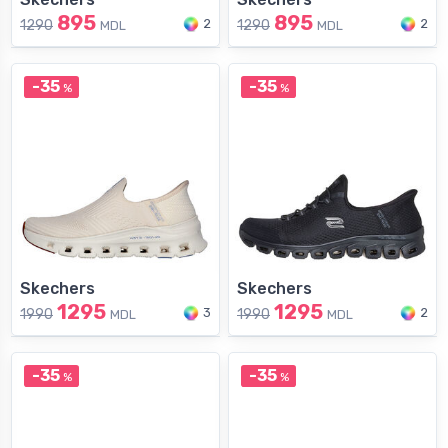
895
895
2
2
1290
1290
MDL
MDL
-35
-35
%
%
Skechers
Skechers
1295
1295
3
2
1990
1990
MDL
MDL
-35
-35
%
%