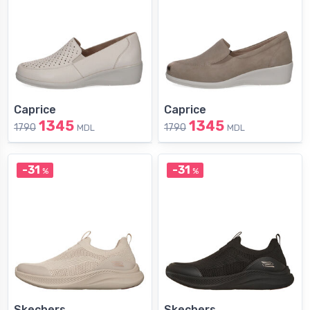
Caprice
Caprice
1345
1345
1790
1790
MDL
MDL
-31
-31
%
%
Skechers
Skechers