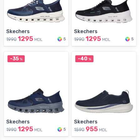
Skechers
Skechers
1295
1295
5
5
1990
1990
MDL
MDL
-35
-40
%
%
Skechers
Skechers
1295
955
5
1990
1590
MDL
MDL