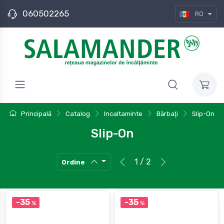
060502265
RO
Principală
Catalog
Incaltaminte
Bărbaţi
Slip-On
Slip-On
1 / 2
Ordine
-35
-35
%
%