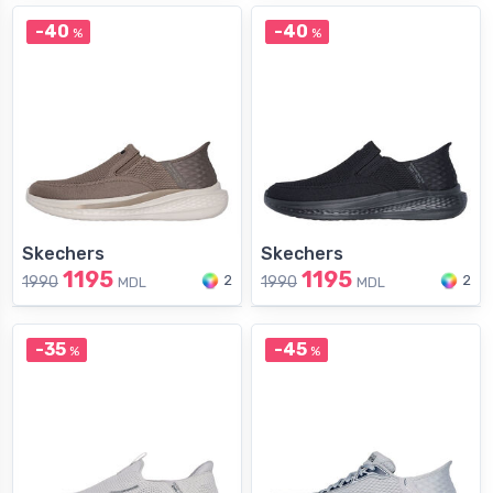
-40
-40
%
%
Skechers
Skechers
1195
1195
2
2
1990
1990
MDL
MDL
-35
-45
%
%