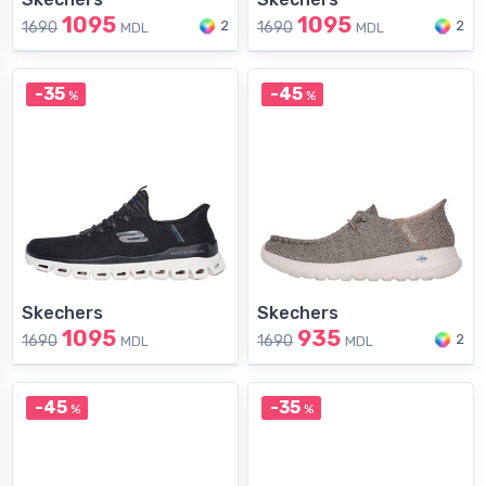
1095
1095
2
2
1690
1690
MDL
MDL
-35
-45
%
%
Skechers
Skechers
1095
935
2
1690
1690
MDL
MDL
-45
-35
%
%