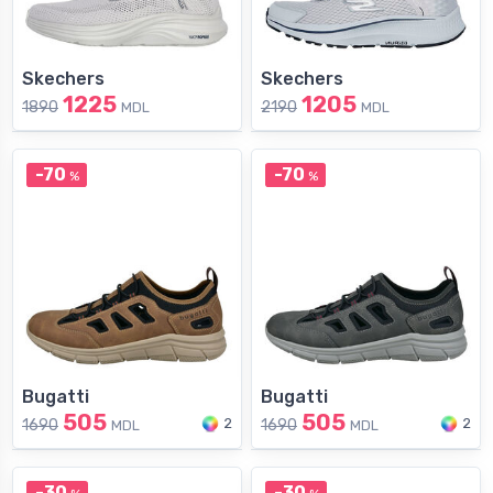
Skechers
Skechers
1225
1205
1890
2190
MDL
MDL
-70
-70
%
%
Bugatti
Bugatti
505
505
2
2
1690
1690
MDL
MDL
-30
-30