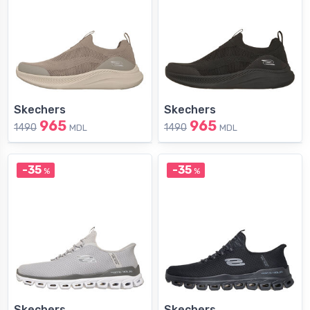
Skechers
Skechers
965
965
1490
1490
MDL
MDL
-35
-35
%
%
Skechers
Skechers