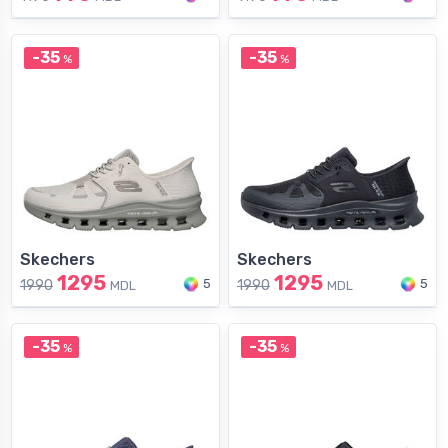
-35
-35
%
%
Skechers
Skechers
1295
1295
5
5
1990
1990
MDL
MDL
-35
-35
%
%