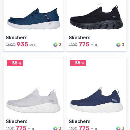
Skechers
Skechers
935
775
2
3
1690
1190
MDL
MDL
-35
-35
%
%
Skechers
Skechers
775
775
3
3
1190
1190
MDL
MDL