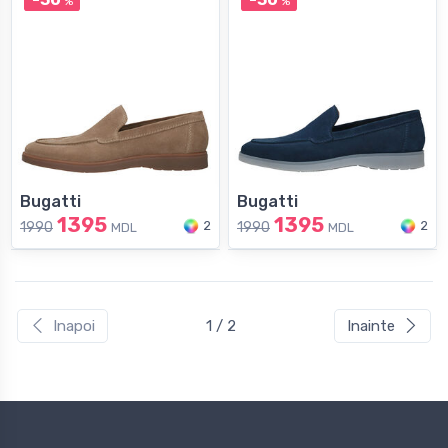
%
%
Bugatti
Bugatti
1395
1395
2
2
1990
1990
MDL
MDL
Inapoi
1 / 2
Inainte