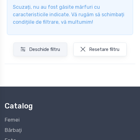
Scuzați, nu au fost găsite mărfuri cu
caracteristicile indicate. Vă rugăm să schimbați
condițiile de filtrare, vă multumim!
Deschide filtru
Resetare filtru
Catalog
Femei
Bărbaţi