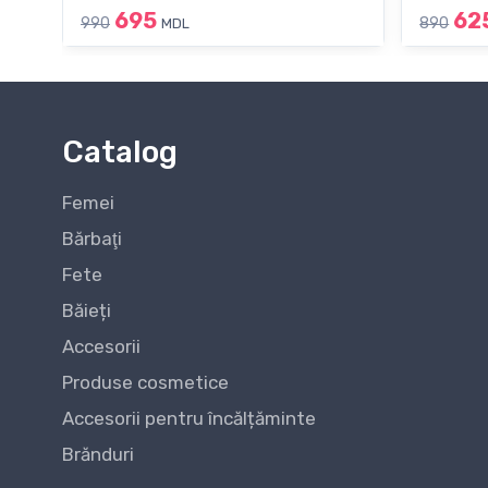
695
62
990
890
MDL
Catalog
Femei
Bărbaţi
Fete
Băieți
Accesorii
Produse cosmetice
Accesorii pentru încălțăminte
Brănduri