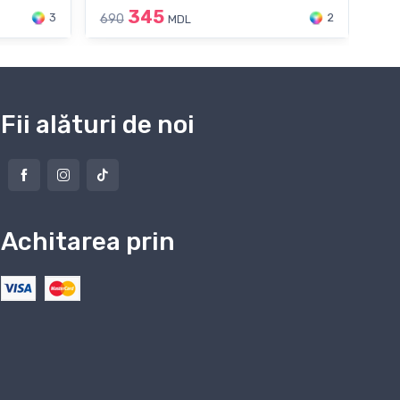
345
3
2
690
69
MDL
Fii alături de noi
Achitarea prin