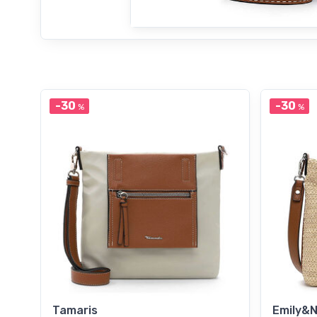
-30
-30
%
%
Tamaris
Emily&