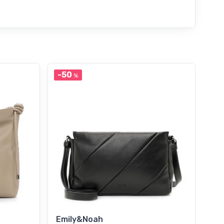
-50
-3
%
Emily&Noah
Em