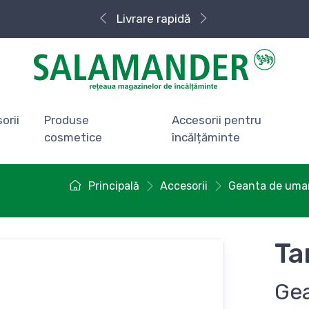
Livrare rapidă
orii
Produse
Accesorii pentru
cosmetice
încălțăminte
Principală
Accesorii
Geanta de uma
Ta
Ge