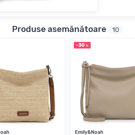
Produse asemănătoare
10
-30
%
Noah
Emily&Noah