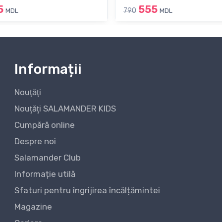
5
555
790
MDL
MDL
Informații
Nouţăţi
Nouţăţi SALAMANDER KIDS
Cumpără online
Despre noi
Salamander Club
Informație utilă
Sfaturi pentru îngrijirea încălțămintei
Magazine