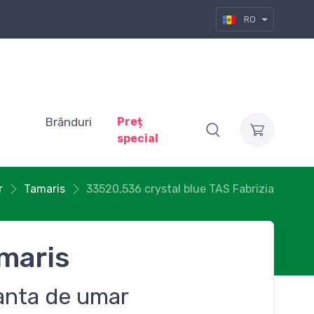
RO
Brănduri
Preț
special
r
Tamaris
33520,536 crystal blue TAS Fabrizia
maris
anta de umar