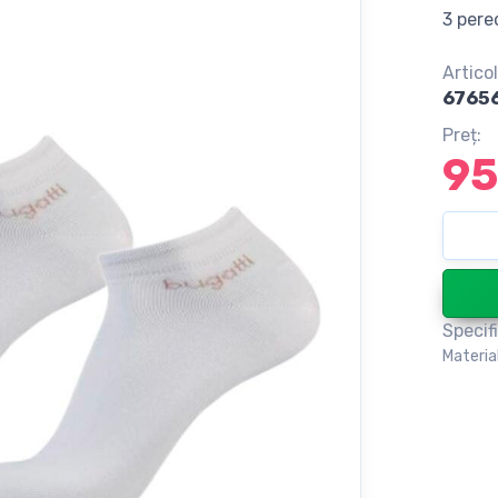
3 pere
Articol
6765
Preț:
95
Specifi
Materia