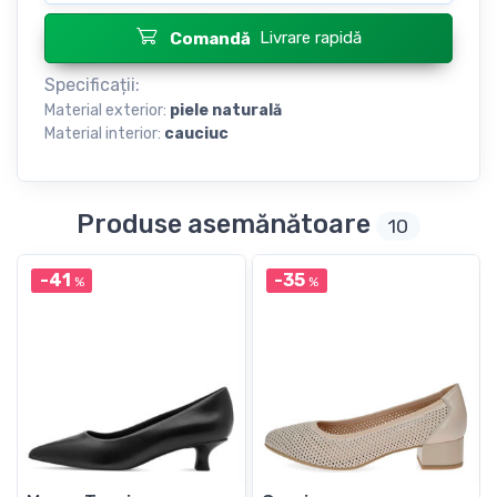
Livrare rapidă
Comandă
Specificații:
Material exterior:
piele naturală
Material interior:
cauciuc
Produse asemănătoare
10
-41
-35
%
%