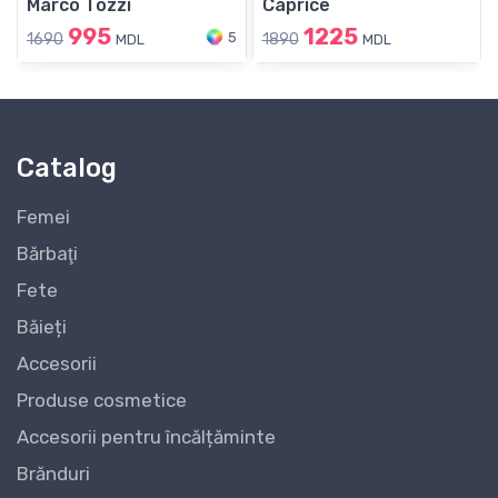
Marco Tozzi
Caprice
995
1225
5
1690
1890
MDL
MDL
Catalog
Femei
Bărbaţi
Fete
Băieți
Accesorii
Produse cosmetice
Accesorii pentru încălțăminte
Brănduri