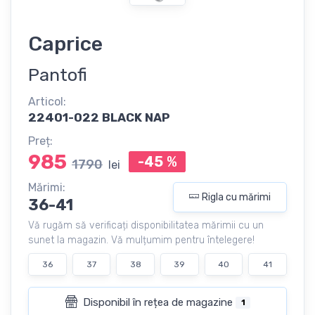
Caprice
Pantofi
Articol:
22401-022 BLACK NAP
Preț:
985
-45
%
1790
lei
Mărimi:
Rigla cu mărimi
36-41
Vă rugăm să verificați disponibilitatea mărimii cu un
sunet la magazin. Vă mulțumim pentru întelegere!
36
37
38
39
40
41
Disponibil în rețea de magazine
1