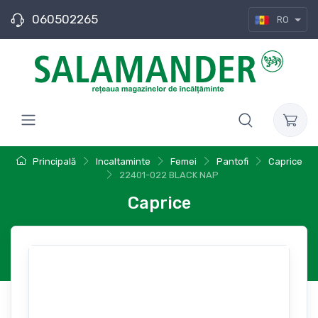
060502265
RO
Principală
Incaltaminte
Femei
Pantofi
Caprice
22401-022 BLACK NAP
Caprice