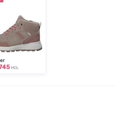
ver
745
MDL