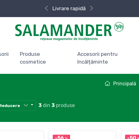
Livrare rapidă
orii
Produse
Accesorii pentru
cosmetice
încălțăminte
Principală
3
din
3
produse
Reducere
-56
-50
%