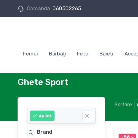
Comandă
060502265
Femei
Bărbaţi
Fete
Băieți
Acces
Ghete Sport
Sortare
Aplică
Brand
-56
%