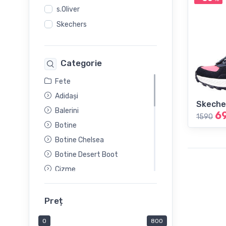
s.Oliver
Skechers
Categorie
Fete
Adidași
Skeche
Balerini
6
1590
Botine
Botine Chelsea
Botine Desert Boot
Cizme
Cizme din cauceuc
Cizmulete
Preț
Ghete
0
800