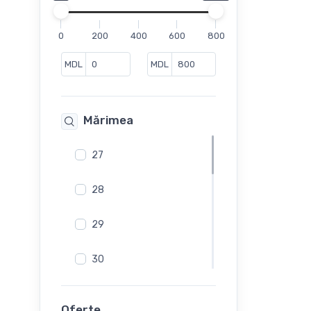
Ghete Sport
Mocasini
0
200
400
600
800
Pantofi
Pantofi casual
MDL
MDL
Pantofi de vara
Sandale
Mărimea
Sandale fără toc
Slip-On
27
Sneakers
Șlapi
28
29
30
31
Oferte