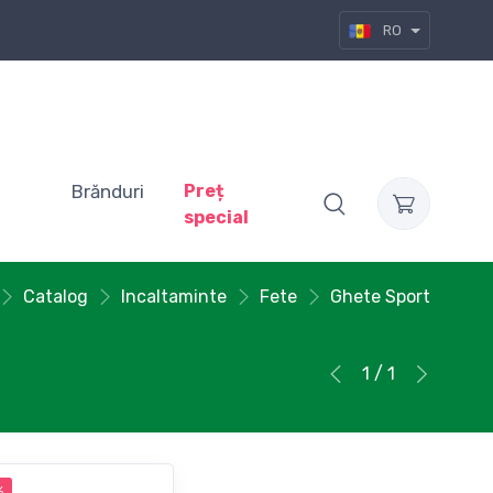
RO
Brănduri
Preț
special
Catalog
Incaltaminte
Fete
Ghete Sport
1 / 1
%