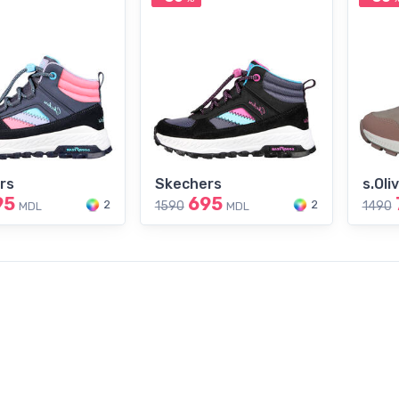
rs
Skechers
s.Oli
95
695
2
2
1590
1490
MDL
MDL