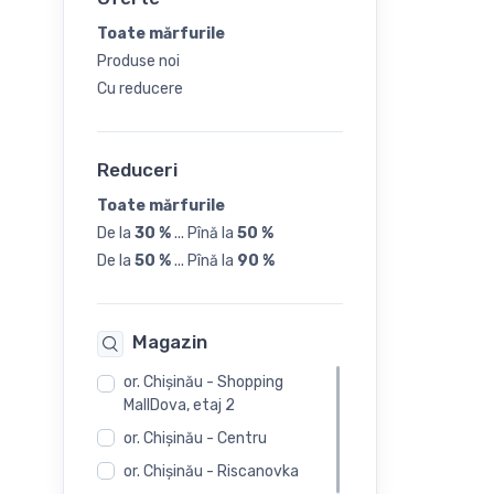
32
Toate mărfurile
Produse noi
33
Cu reducere
34
Reduceri
35
Toate mărfurile
De la
30 %
...
Pînă la
50 %
36
De la
50 %
...
Pînă la
90 %
37
Magazin
38
or. Chişinău - Shopping
MallDova, etaj 2
39
or. Chişinău - Centru
or. Chişinău - Riscanovka