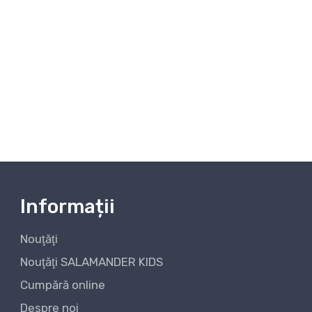
Informații
Nouţăţi
Nouţăţi SALAMANDER KIDS
Cumpără online
Despre noi