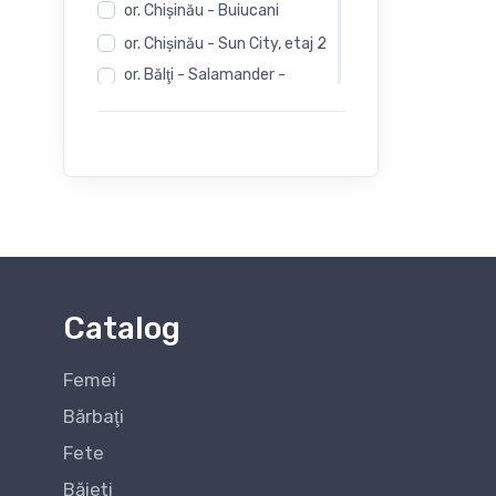
or. Chişinău - Buiucani
or. Chişinău - Sun City, etaj 2
or. Bălţi - Salamander -
Independentii 12
or. Bălţi - Salamander -
Evimall, N. Iorga 5
or. Bălţi - Rieker -
Independentii 12
Catalog
Femei
Bărbaţi
Fete
Băieți