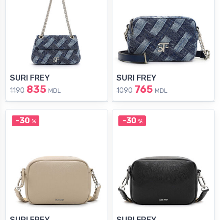
SURI FREY
SURI FREY
835
765
1190
1090
MDL
MDL
-30
-30
%
%
SURI FREY
SURI FREY