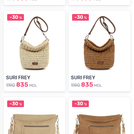
-30
-30
%
%
SURI FREY
SURI FREY
835
835
1190
1190
MDL
MDL
-30
-30
%
%