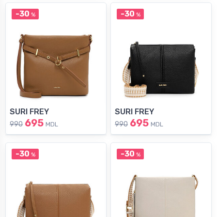
-30
-30
%
%
SURI FREY
SURI FREY
695
695
990
990
MDL
MDL
-30
-30
%
%