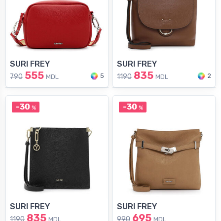
SURI FREY
SURI FREY
555
835
5
2
790
1190
MDL
MDL
-30
-30
%
%
SURI FREY
SURI FREY
835
695
1190
990
MDL
MDL