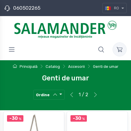
060502265
RO
Principală
Catalog
Accesorii
Genti de umar
Genti de umar
1 / 2
Ordine
-30
-30
%
%