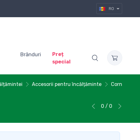
RO
Brănduri
Preț
special
călțămintei
Accesorii pentru încălțăminte
Corn
0 / 0