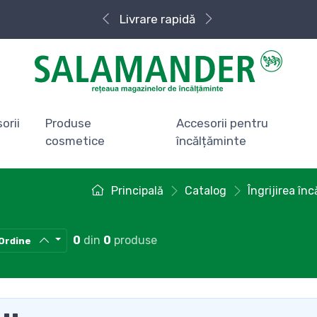
Livrare rapidă
orii
Produse
Accesorii pentru
cosmetice
încălțăminte
Principală
Catalog
Îngrijirea în
0
din
0
produse
Ordine