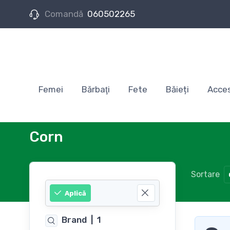
Comandă
060502265
Femei
Bărbaţi
Fete
Băieți
Acces
Corn
Sortare
Aplică
Brand
|
1