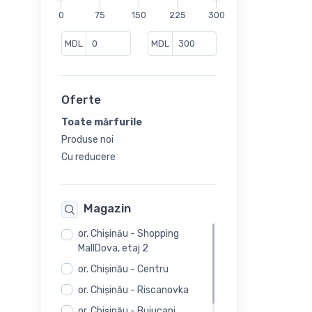
0
75
150
225
300
MDL
MDL
Oferte
Toate mărfurile
Produse noi
Cu reducere
Magazin
or. Chişinău - Shopping
MallDova, etaj 2
or. Chişinău - Centru
or. Chişinău - Riscanovka
or. Chişinău - Buiucani