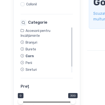
Go
Collonil
Scuzaț
multu
Categorie
Accesorii pentru
încălțăminte
Branţuri
Burete
Corn
Perii
Sireturi
Șervețele
Preț
0
300