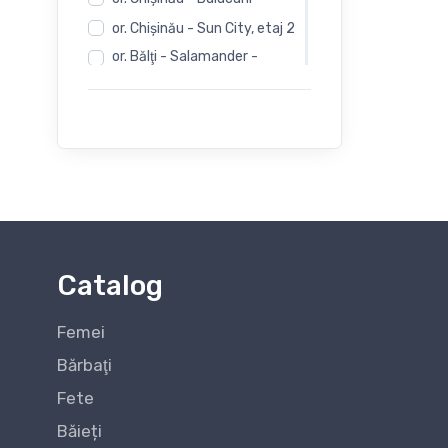
or. Chişinău - Sun City, etaj 2
or. Bălţi - Salamander -
Independentii 12
or. Bălţi - Salamander -
Evimall, N. Iorga 5
or. Bălţi - Rieker -
Independentii 12
Catalog
Femei
Bărbaţi
Fete
Băieți