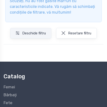
Scuzați, nu au fost găsite mărfuri cu
caracteristicile indicate. Vă rugăm să schimbați
condițiile de filtrare, vă multumim!
Deschide filtru
Resetare filtru
Catalog
Femei
Bărbaţi
Fete