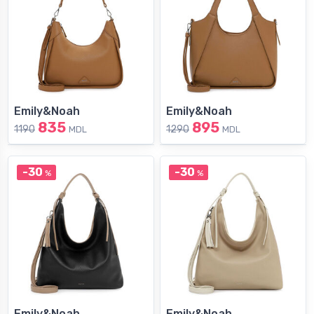
Emily&Noah
Emily&Noah
835
895
1190
1290
MDL
MDL
-30
-30
%
%
Emily&Noah
Emily&Noah