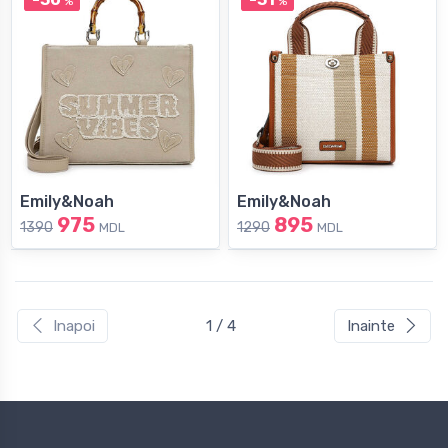
%
%
Emily&Noah
Emily&Noah
975
895
1390
1290
MDL
MDL
Inapoi
1 / 4
Inainte