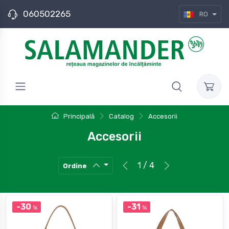
060502265
RO
Principală
Catalog
Accesorii
Accesorii
1 / 4
Ordine
-30
-31
%
%