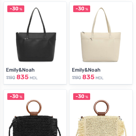
-30
-30
%
%
Emily&Noah
Emily&Noah
835
835
1190
1190
MDL
MDL
-30
-30
%
%