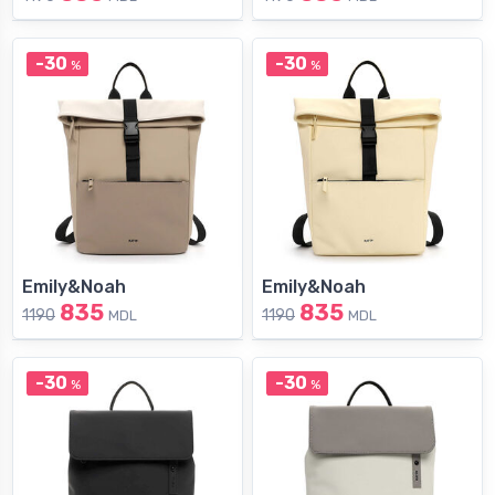
-30
-30
%
%
Emily&Noah
Emily&Noah
835
835
1190
1190
MDL
MDL
-30
-30
%
%