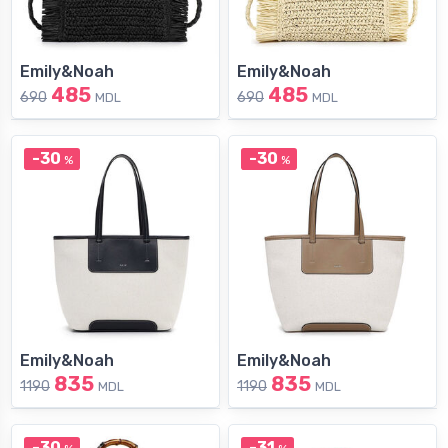
Emily&Noah
Emily&Noah
485
485
690
690
MDL
MDL
-30
-30
%
%
Emily&Noah
Emily&Noah
835
835
1190
1190
MDL
MDL
-30
-31