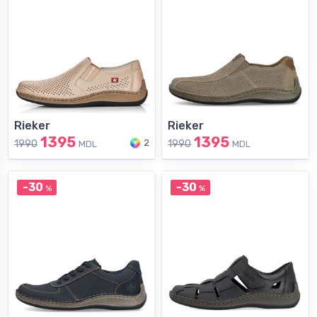
Rieker
Rieker
1395
1395
2
1990
1990
MDL
MDL
-30
-30
%
%