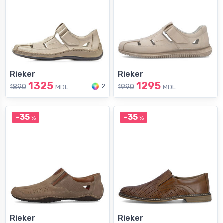
Rieker
Rieker
1325
1295
2
1890
1990
MDL
MDL
-35
-35
%
%
Rieker
Rieker