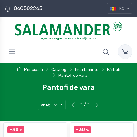
060502265
RO
Principală
Catalog
Incaltaminte
Bărbaţi
Pantofi de vara
Pantofi de vara
1 / 1
Preț
-30
-30
%
%