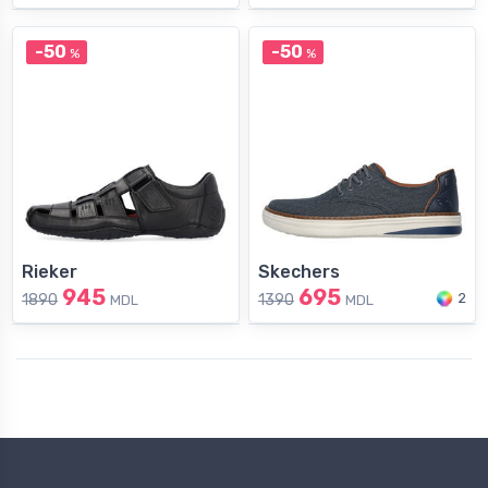
-50
-50
%
%
Rieker
Skechers
945
695
2
1890
1390
MDL
MDL