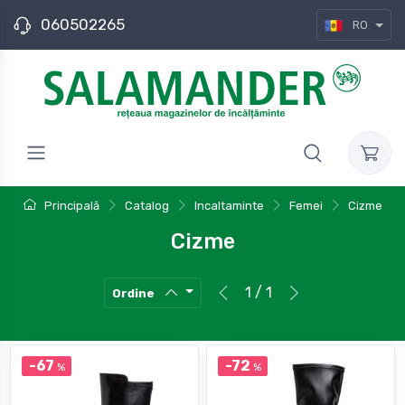
060502265
RO
Principală
Catalog
Incaltaminte
Femei
Cizme
Cizme
1 / 1
Ordine
-67
-72
%
%