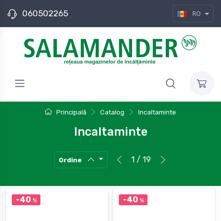
060502265
RO
Principală
Catalog
Incaltaminte
Incaltaminte
1 / 19
Ordine
-40
-40
%
%