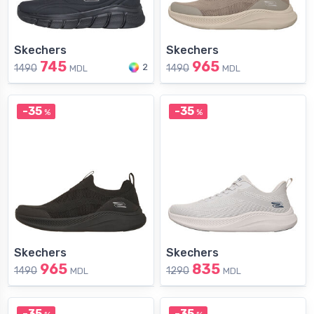
Skechers
Skechers
745
965
2
1490
1490
MDL
MDL
-35
-35
%
%
Skechers
Skechers
965
835
1490
1290
MDL
MDL
-35
-35