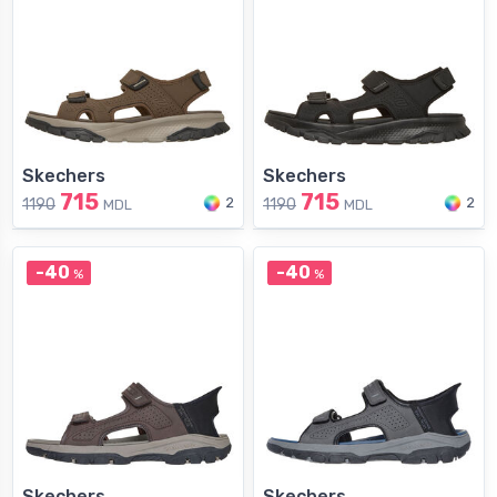
Skechers
Skechers
715
715
2
2
1190
1190
MDL
MDL
-40
-40
%
%
Skechers
Skechers