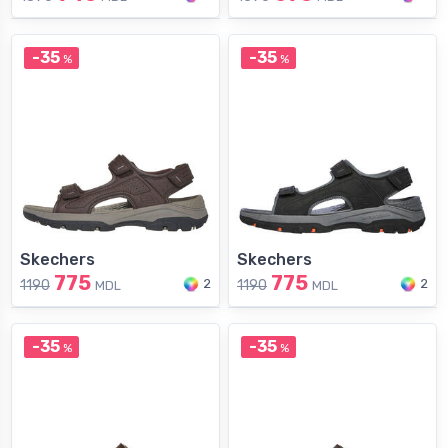
-35
-35
%
%
Skechers
Skechers
775
775
2
2
1190
1190
MDL
MDL
-35
-35
%
%