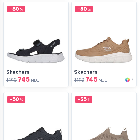
-50
-50
%
%
Skechers
Skechers
745
745
2
1490
1490
MDL
MDL
-50
-35
%
%