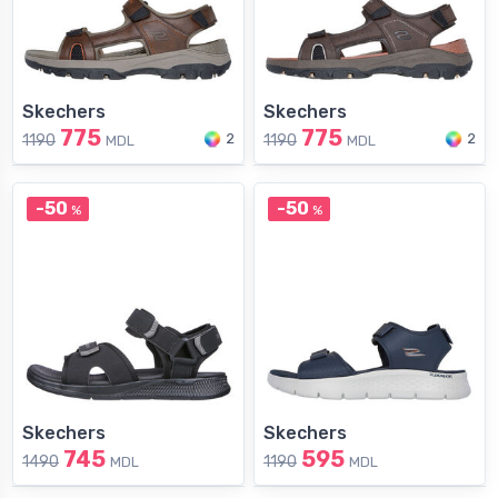
Skechers
Skechers
775
775
2
2
1190
1190
MDL
MDL
-50
-50
%
%
Skechers
Skechers
745
595
1490
1190
MDL
MDL