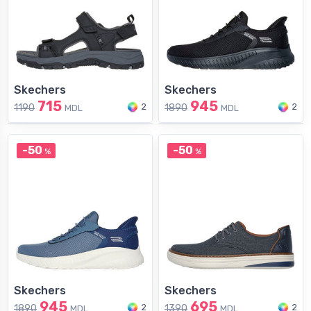
Skechers
Skechers
715
945
2
2
1190
1890
MDL
MDL
-50
-50
%
%
Skechers
Skechers
945
695
2
2
1890
1390
MDL
MDL