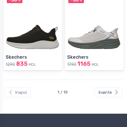
%
%
Skechers
Skechers
835
1165
1290
1790
MDL
MDL
Inapoi
1 / 19
Inainte