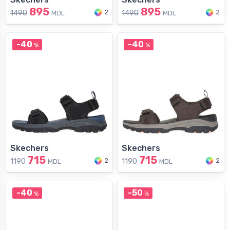
895
895
2
2
1490
1490
MDL
MDL
-40
-40
%
%
Skechers
Skechers
715
715
2
2
1190
1190
MDL
MDL
-40
-50
%
%