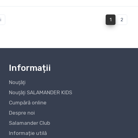
(current)
i
1
2
Informații
Nouţăţi
Nouţăţi SALAMANDER KIDS
Cumpără online
Despre noi
Salamander Club
Informație utilă