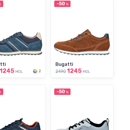
-50
%
%
tti
Bugatti
1245
1245
2
2490
MDL
MDL
-50
%
%