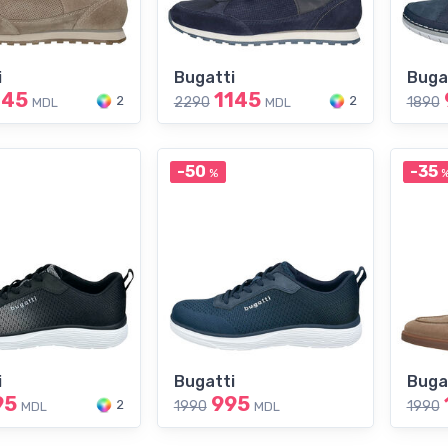
i
Bugatti
Buga
145
1145
2
2
2290
1890
MDL
MDL
-50
-35
%
i
Bugatti
Buga
95
995
2
1990
1990
MDL
MDL