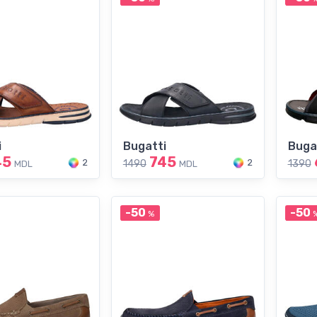
i
Bugatti
Buga
45
745
2
2
1490
1390
MDL
MDL
-50
-50
%