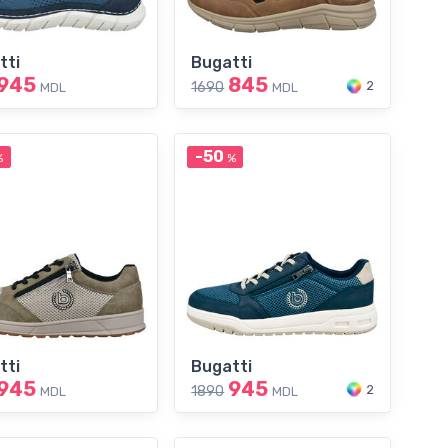
tti
Bugatti
945
845
2
1690
MDL
MDL
-50
%
%
tti
Bugatti
945
945
2
1890
MDL
MDL