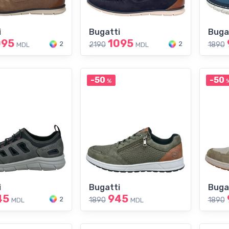
i
Bugatti
Buga
095
1095
2
2
2190
1890
MDL
MDL
-50
-50
%
i
Bugatti
Buga
45
945
2
1890
1890
MDL
MDL