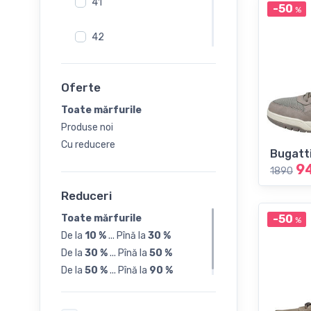
41
-50
%
42
43
Oferte
44
Toate mărfurile
Produse noi
45
Cu reducere
Bugatt
9
1890
46
Reduceri
47
Toate mărfurile
-50
%
De la
10 %
...
Pînă la
30 %
De la
30 %
...
Pînă la
50 %
De la
50 %
...
Pînă la
90 %