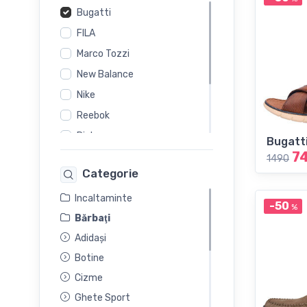
Bugatti
FILA
Marco Tozzi
New Balance
Nike
Reebok
Rieker
Bugatt
7
s.Oliver
1490
Categorie
Salamander
Skechers
Incaltaminte
-50
%
Bărbaţi
Adidași
Botine
Cizme
Ghete Sport