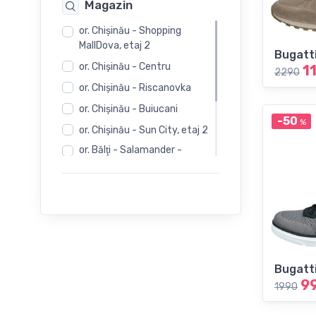
Magazin
or. Chişinău - Shopping
MallDova, etaj 2
Bugatt
or. Chişinău - Centru
1
2290
or. Chişinău - Riscanovka
or. Chişinău - Buiucani
-50
%
or. Chişinău - Sun City, etaj 2
or. Bălţi - Salamander -
Independentii 12
or. Bălţi - Salamander -
Evimall, N. Iorga 5
or. Bălţi - Rieker -
Independentii 12
Bugatt
9
1990