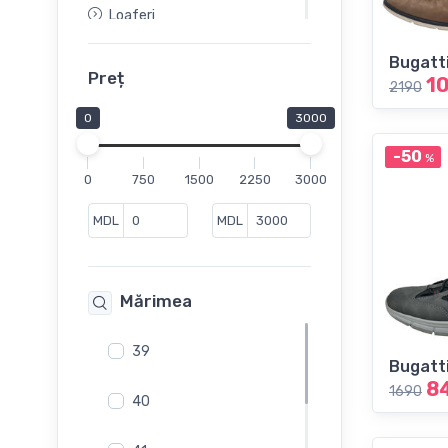
Loaferi
Mocasini
Bugatt
Pantofi
Preț
1
2190
Pantofi de vara
0
3000
Sandale
-50
%
Slapi
0
750
1500
2250
3000
Slip-On
Sneakers
MDL
MDL
Mărimea
39
Bugatt
8
1690
40