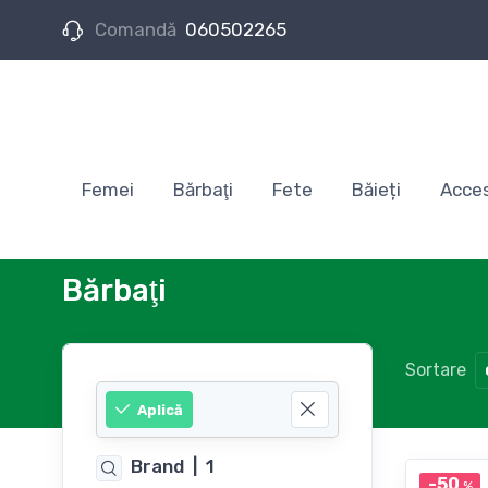
Comandă
060502265
Femei
Bărbaţi
Fete
Băieți
Acces
Bărbaţi
Sortare
Aplică
Brand
|
1
-50
%