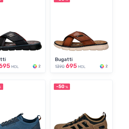
tti
Bugatti
695
695
2
2
1390
MDL
MDL
-50
%
%