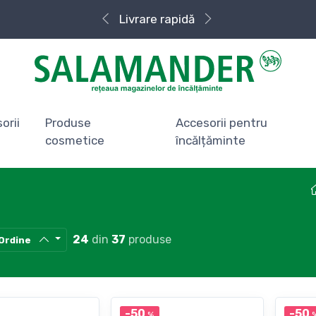
Livrare rapidă
orii
Produse
Accesorii pentru
cosmetice
încălțăminte
24
din
37
produse
Ordine
-50
-50
%