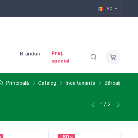
RO
Brănduri
Preț
special
Principală
Catalog
Incaltaminte
Bărbaţi
1 / 2
-50
%
%