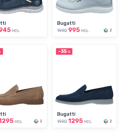
tti
Bugatti
945
995
2
1990
MDL
MDL
-35
%
%
tti
Bugatti
1295
1295
2
2
1990
MDL
MDL