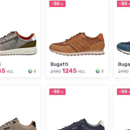
-50
-50
%
i
Bugatti
Buga
45
1245
2
2
2490
2490
MDL
MDL
-50
-50
%