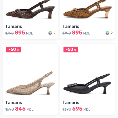
Tamaris
Tamaris
895
895
2
2
1790
1790
MDL
MDL
-50
-50
%
%
Tamaris
Tamaris
845
695
1690
1390
MDL
MDL