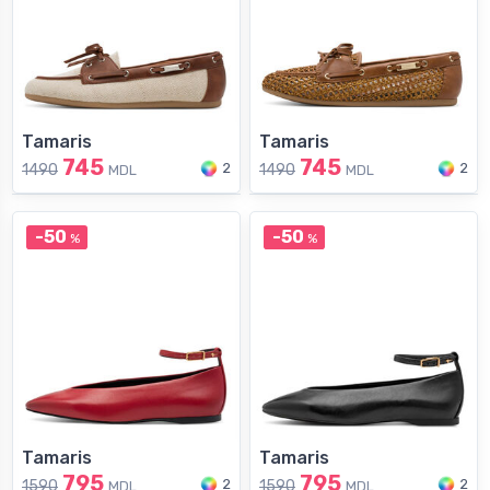
Tamaris
Tamaris
745
745
2
2
1490
1490
MDL
MDL
-50
-50
%
%
Tamaris
Tamaris
795
795
2
2
1590
1590
MDL
MDL