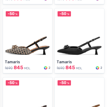
-50
-50
%
%
Tamaris
Tamaris
845
845
2
2
1690
1690
MDL
MDL
-50
-50
%
%