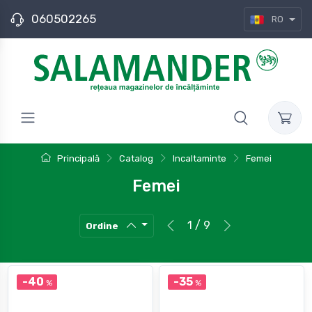
060502265
RO
Principală
Catalog
Incaltaminte
Femei
Femei
1 / 9
Ordine
-40
-35
%
%