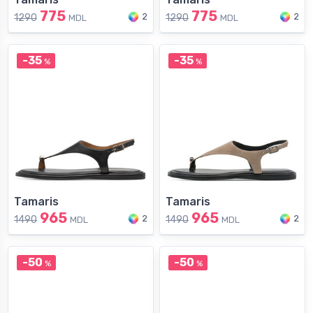
775
775
2
2
1290
1290
MDL
MDL
-35
-35
%
%
Tamaris
Tamaris
965
965
2
2
1490
1490
MDL
MDL
-50
-50
%
%