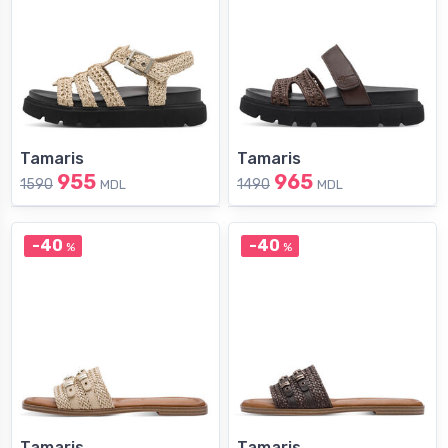
Tamaris
Tamaris
955
965
1590
1490
MDL
MDL
-40
-40
%
%
Tamaris
Tamaris