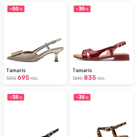
-50
-35
%
%
Tamaris
Tamaris
695
835
1390
1290
MDL
MDL
-35
-35
%
%