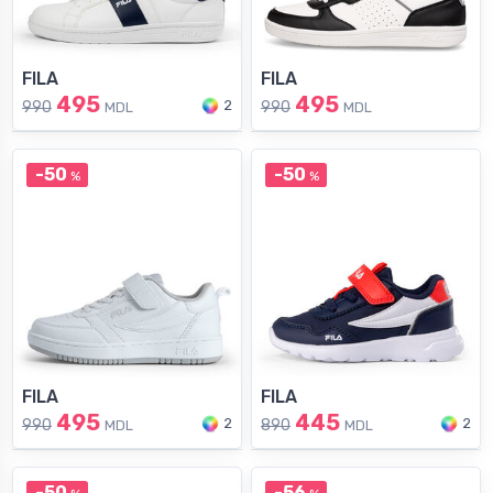
FILA
FILA
495
495
2
990
990
MDL
MDL
-50
-50
%
%
FILA
FILA
495
445
2
2
990
890
MDL
MDL
-50
-56