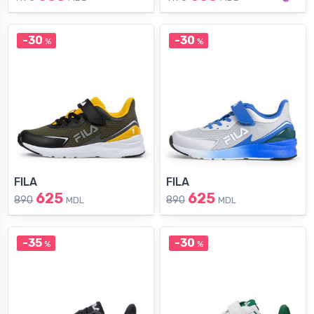
-30
-30
%
%
FILA
FILA
625
625
890
890
MDL
MDL
-35
-30
%
%