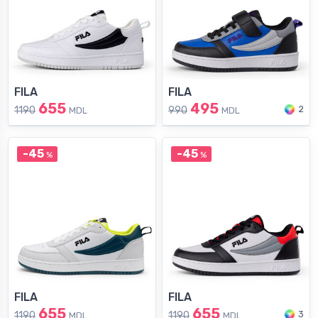
FILA
FILA
655
495
2
1190
990
MDL
MDL
-45
-45
%
%
FILA
FILA
655
655
3
1190
1190
MDL
MDL