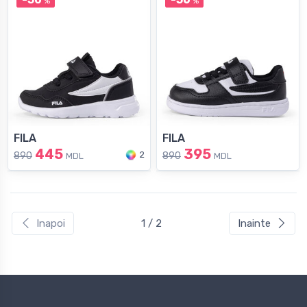
%
%
FILA
FILA
445
395
2
890
890
MDL
MDL
Inapoi
1 / 2
Inainte