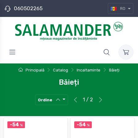
060502265
RO
Principală
Catalog
Incaltaminte
Băieți
Băieți
1 / 2
Ordine
-54
-54
%
%