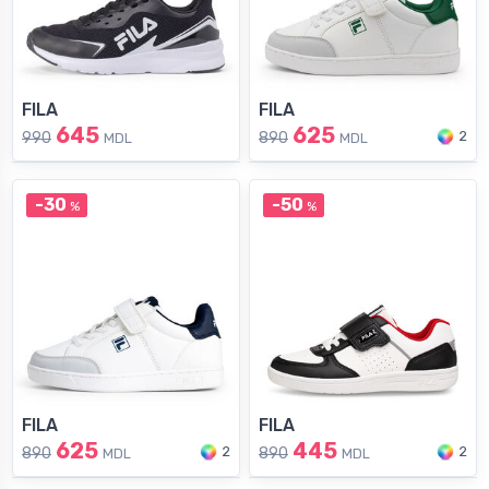
FILA
FILA
645
625
2
990
890
MDL
MDL
-30
-50
%
%
FILA
FILA
625
445
2
2
890
890
MDL
MDL