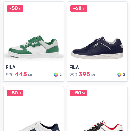
-50
-60
%
%
FILA
FILA
445
395
2
2
890
990
MDL
MDL
-50
-50
%
%