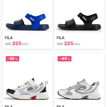
FILA
FILA
225
225
490
490
MDL
MDL
-30
-40
%
%
FILA
FILA