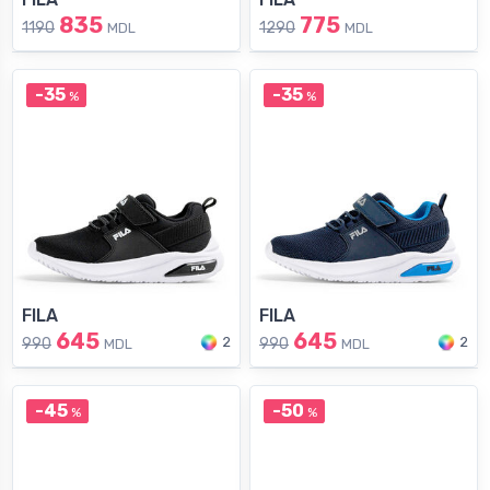
835
775
1190
1290
MDL
MDL
-35
-35
%
%
FILA
FILA
645
645
2
2
990
990
MDL
MDL
-45
-50
%
%