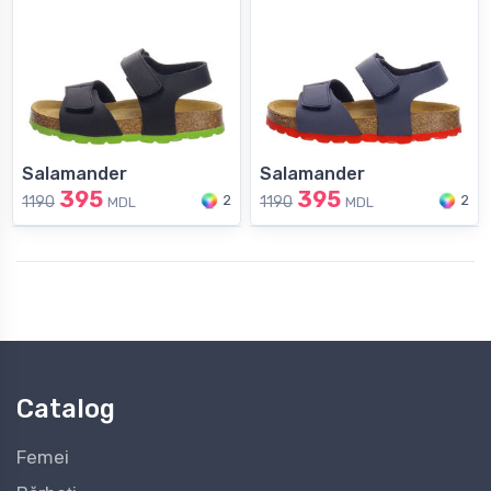
Salamander
Salamander
395
395
2
2
1190
1190
MDL
MDL
Catalog
Femei