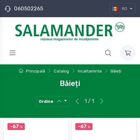
060502265
RO
Principală
Catalog
Incaltaminte
Băieți
Băieți
1 / 1
Ordine
-67
-67
%
%