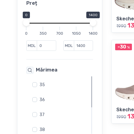
Loaferi
Preț
Mocasini
0
1400
Skeche
Mule
1
1990
Pantofi
0
350
700
1050
1400
Pantofi casual
Pantofi cu toc
MDL
MDL
-30
%
Pantofi de vara
Saboti
Mărimea
Sandale
Sandale fără toc
35
Slip-On
Sneakers
36
Șlapi
Skeche
37
1
1990
38