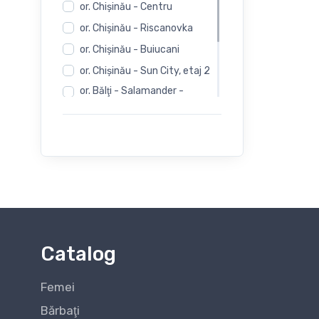
or. Chişinău - Centru
or. Chişinău - Riscanovka
or. Chişinău - Buiucani
or. Chişinău - Sun City, etaj 2
or. Bălţi - Salamander -
Independentii 12
or. Bălţi - Salamander -
Evimall, N. Iorga 5
or. Bălţi - Rieker -
Independentii 12
Catalog
Femei
Bărbaţi