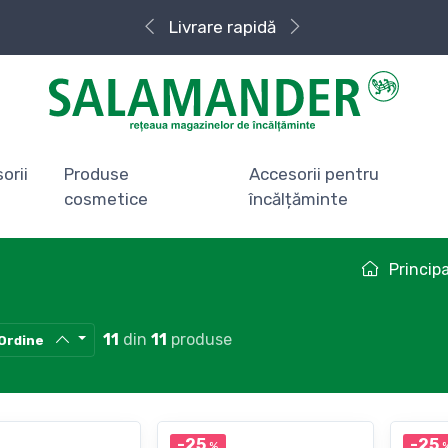
Livrare rapidă
orii
Produse
Accesorii pentru
cosmetice
încălțăminte
Princip
11
din
11
produse
Ordine
-25
-25
%