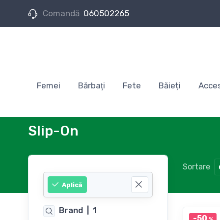
Comandă
060502265
Femei
Bărbaţi
Fete
Băieți
Acces
Slip-On
Sortare
Aplică
Brand
|
1
-50
%