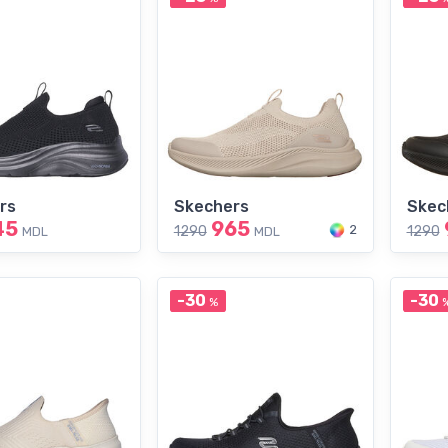
rs
Skechers
Skec
45
965
2
1290
1290
MDL
MDL
-30
-30
%