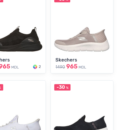
hers
Skechers
965
965
2
1490
MDL
MDL
-30
%
%