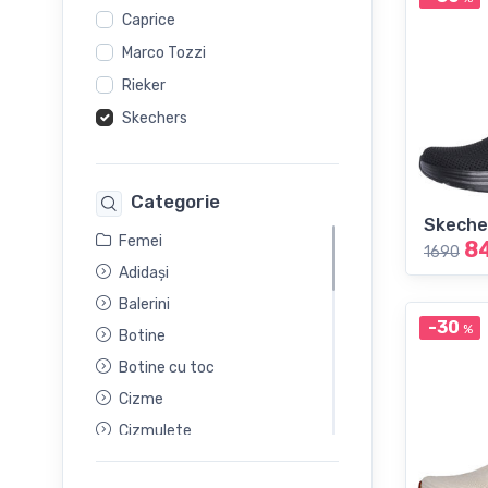
Caprice
Marco Tozzi
Rieker
Skechers
Categorie
Skeche
Femei
8
1690
Adidași
Balerini
-30
%
Botine
Botine cu toc
Cizme
Cizmulete
Ghete Sport