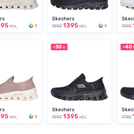
rs
Skechers
Skec
395
1395
3
2
1990
1990
MDL
MDL
-30
-40
%
rs
Skechers
Skec
395
1395
3
1990
1790
MDL
MDL