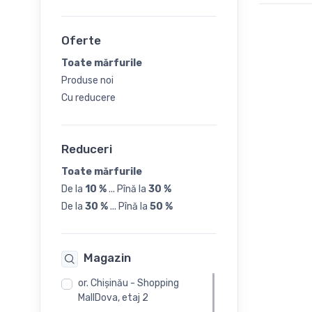
39
Oferte
40
Toate mărfurile
Produse noi
41
Cu reducere
Reduceri
Toate mărfurile
De la
10 %
...
Pînă la
30 %
De la
30 %
...
Pînă la
50 %
Magazin
or. Chişinău - Shopping
MallDova, etaj 2