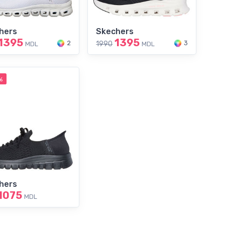
hers
Skechers
1395
1395
2
3
1990
MDL
MDL
%
hers
1075
MDL