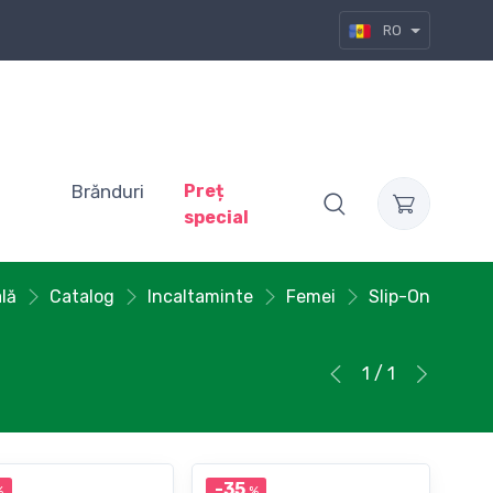
RO
Brănduri
Preț
special
ală
Catalog
Incaltaminte
Femei
Slip-On
1 / 1
-35
%
%