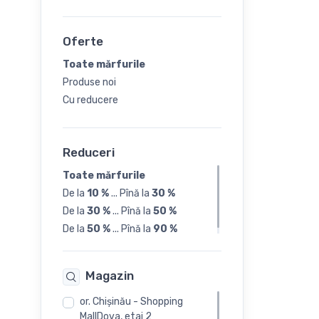
Sneakers
39
Șlapi
Oferte
40
Toate mărfurile
Produse noi
41
Cu reducere
Reduceri
Toate mărfurile
De la
10 %
...
Pînă la
30 %
De la
30 %
...
Pînă la
50 %
De la
50 %
...
Pînă la
90 %
Magazin
or. Chişinău - Shopping
MallDova, etaj 2