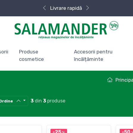
Livrare rapidă
orii
Produse
Accesorii pentru
cosmetice
încălțăminte
Princip
3
din
3
produse
Ordine
-25
-50
%