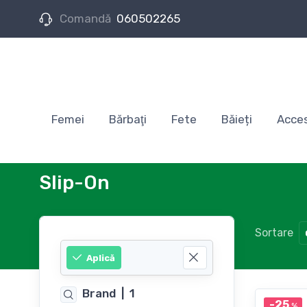
Comandă
060502265
Femei
Bărbaţi
Fete
Băieți
Acces
Slip-On
Sortare
Aplică
Brand
|
1
-25
%