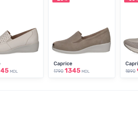
e
Caprice
Capr
345
1345
1790
1890
MDL
MDL