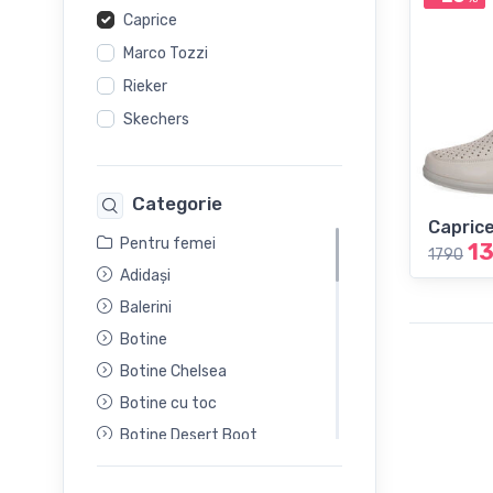
Caprice
Marco Tozzi
Rieker
Skechers
Categorie
Capric
Pentru femei
1
1790
Adidași
Balerini
Botine
Botine Chelsea
Botine cu toc
Botine Desert Boot
Cizme