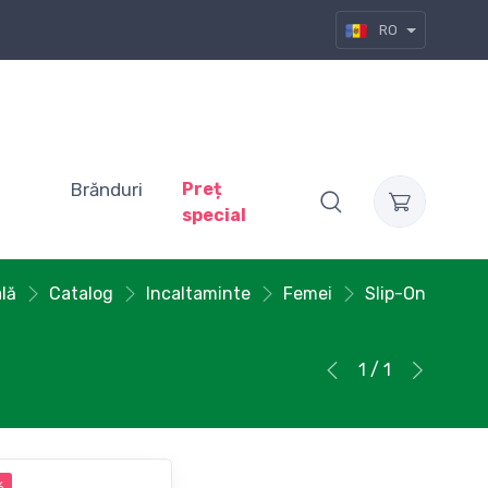
RO
Brănduri
Preț
special
ală
Catalog
Incaltaminte
Femei
Slip-On
1 / 1
%