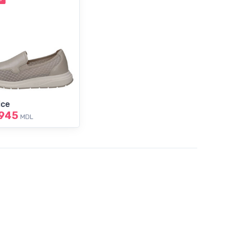
ice
945
MDL