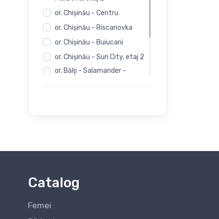
or. Chişinău - Centru
or. Chişinău - Riscanovka
or. Chişinău - Buiucani
or. Chişinău - Sun City, etaj 2
or. Bălţi - Salamander -
Independentii 12
or. Bălţi - Salamander -
Evimall, N. Iorga 5
or. Bălţi - Rieker -
Independentii 12
Catalog
Femei