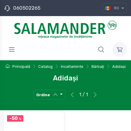
060502265
RO
Principală
Catalog
Incaltaminte
Bărbaţi
Adidași
Adidași
1 / 1
Ordine
-50
%