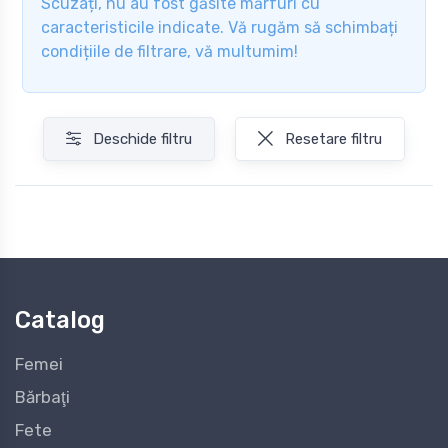
Scuzați, nu au fost găsite mărfuri cu
caracteristicile indicate. Vă rugăm să schimbați
condițiile de filtrare, vă multumim!
Deschide filtru
Resetare filtru
Catalog
Femei
Bărbaţi
Fete