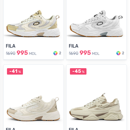
FILA
FILA
995
995
2
2
1690
1690
MDL
MDL
-41
-45
%
%
FILA
FILA