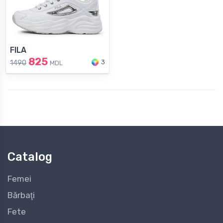
FILA
825
3
1490
MDL
Catalog
Femei
Bărbaţi
Fete