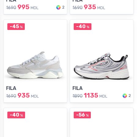
995
935
2
1690
1690
MDL
MDL
-45
-40
%
%
FILA
FILA
935
1135
2
1690
1890
MDL
MDL
-40
-56
%
%