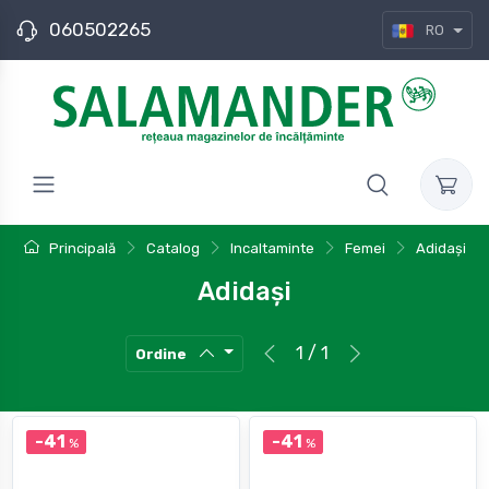
060502265
RO
Principală
Catalog
Incaltaminte
Femei
Adidași
Adidași
1 / 1
Ordine
-41
-41
%
%