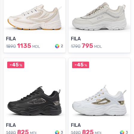
FILA
FILA
1135
795
2
1890
1790
MDL
MDL
-45
-45
%
%
FILA
FILA
825
825
3
3
1490
1490
MDL
MDL