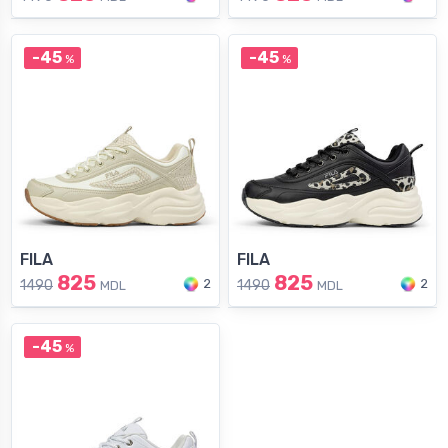
-45
-45
%
%
FILA
FILA
825
825
2
2
1490
1490
MDL
MDL
-45
%