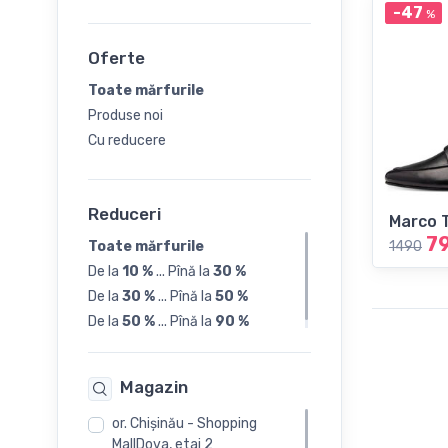
-47
%
Sneakers
39
Șlapi
Oferte
40
Toate mărfurile
Produse noi
41
Cu reducere
42
Reduceri
Marco 
7
Toate mărfurile
1490
De la
10 %
...
Pînă la
30 %
De la
30 %
...
Pînă la
50 %
De la
50 %
...
Pînă la
90 %
Magazin
or. Chişinău - Shopping
MallDova, etaj 2