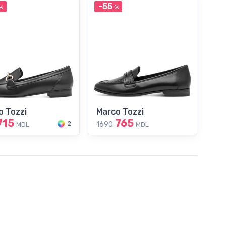
-55
%
%
o Tozzi
Marco Tozzi
715
765
2
1690
MDL
MDL