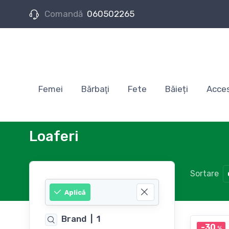
Comandă
060502265
Femei
Bărbaţi
Fete
Băieți
Acces
Loaferi
Sortare
Aplică
Brand
|
1
-30
%