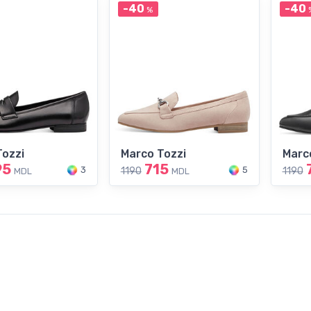
-40
-40
%
Tozzi
Marco Tozzi
Marc
95
715
3
5
1190
1190
MDL
MDL