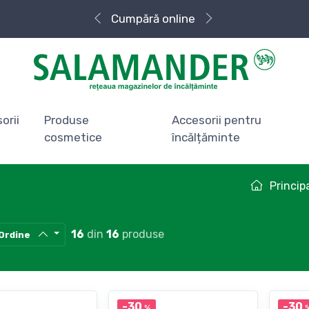
Cumpără
Livrare rapidă
online
orii
Produse
Accesorii pentru
cosmetice
încălțăminte
Princip
16
din
16
produse
Ordine
-30
-30
%