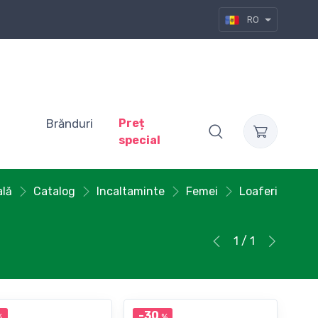
RO
Brănduri
Preț
special
ală
Catalog
Incaltaminte
Femei
Loaferi
1 / 1
-30
%
%