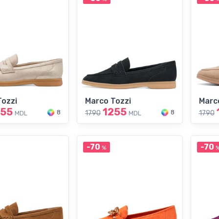
Tozzi
Marco Tozzi
Marc
255
1255
8
8
1790
1790
MDL
MDL
-70
-70
%