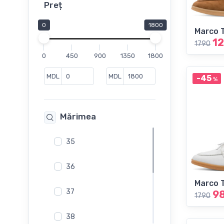
Cizme din cauceuc
Preț
Cizme lungi peste genunchi
0
1800
Marco 
Cizmulete
1
1790
Ghete
0
450
900
1350
1800
Ghete Sport
Loaferi
MDL
MDL
-45
%
Mocasini
Mule
Mărimea
Pantofi
Pantofi casual
35
Pantofi cu toc
Pantofi de vara
36
Saboti
Marco 
Sandale
37
9
1790
Sandale fără toc
38
Slip-On