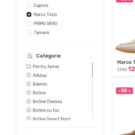
Caprice
Marco Tozzi
PRIMO VERO
Tamaris
Categorie
Marco 
Pentru femei
1
1790
Adidași
Balerini
-30
%
Botine
Botine Chelsea
Botine cu toc
Botine Desert Boot
Cizme