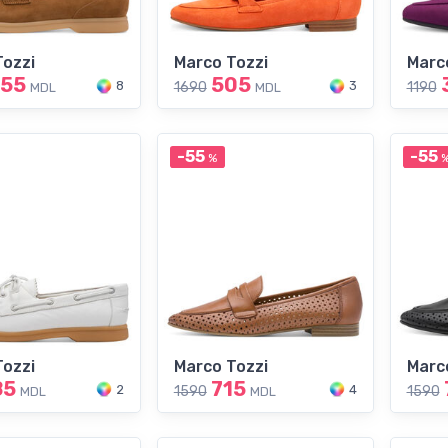
Tozzi
Marco Tozzi
Marc
255
505
8
3
1690
1190
MDL
MDL
-55
-55
%
Tozzi
Marco Tozzi
Marc
85
715
2
4
1590
1590
MDL
MDL