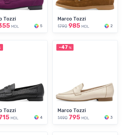
o Tozzi
Marco Tozzi
355
985
5
2
1790
MDL
MDL
-47
%
%
o Tozzi
Marco Tozzi
715
795
4
3
1490
MDL
MDL