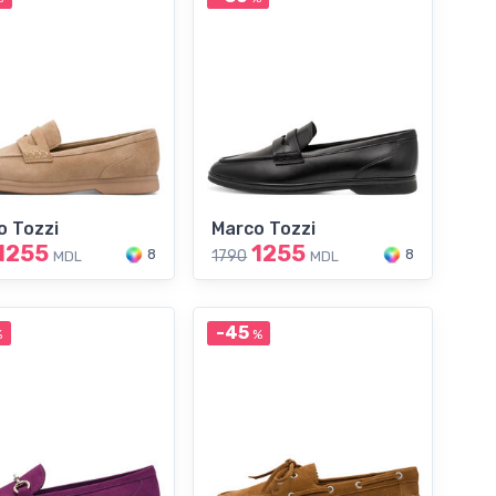
o Tozzi
Marco Tozzi
1255
1255
8
8
1790
MDL
MDL
-45
%
%