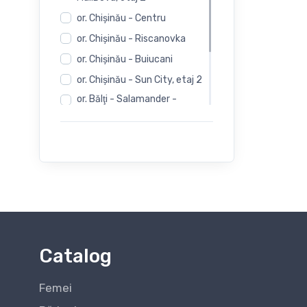
or. Chişinău - Centru
or. Chişinău - Riscanovka
or. Chişinău - Buiucani
or. Chişinău - Sun City, etaj 2
or. Bălţi - Salamander -
Independentii 12
or. Bălţi - Salamander -
Evimall, N. Iorga 5
or. Bălţi - Rieker -
Independentii 12
Catalog
Femei