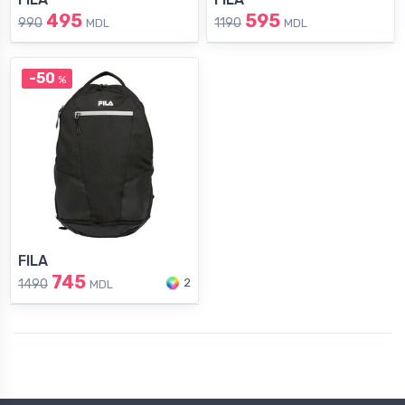
495
595
990
1190
MDL
MDL
-50
%
FILA
745
2
1490
MDL