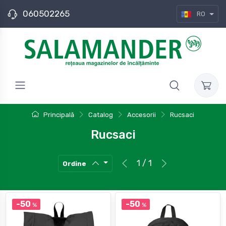
060502265
RO
Principală
Catalog
Accesorii
Rucsaci
Rucsaci
1 / 1
Ordine
-50
-50
%
%