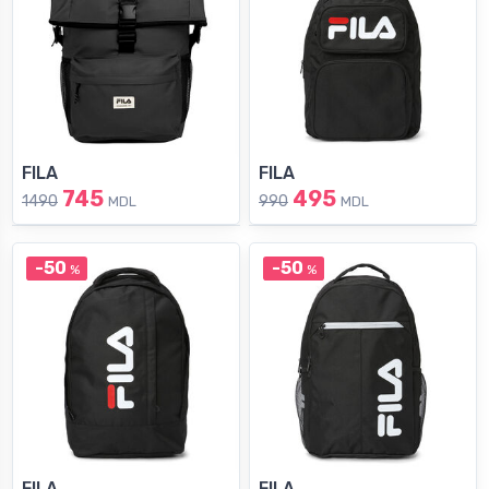
FILA
FILA
745
495
1490
990
MDL
MDL
-50
-50
%
%
FILA
FILA