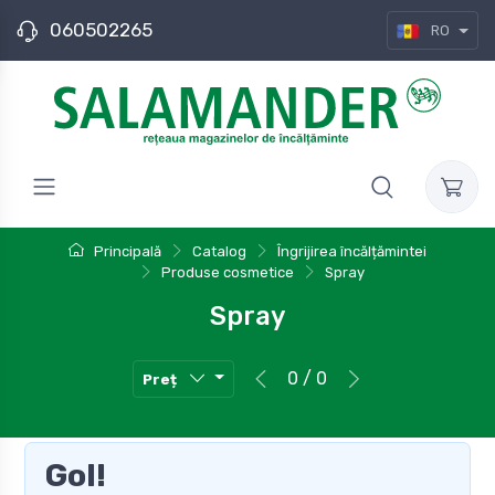
060502265
RO
Principală
Catalog
Îngrijirea încălțămintei
Produse cosmetice
Spray
Spray
0 / 0
Preț
Gol!