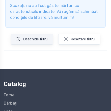
Scuzați, nu au fost găsite mărfuri cu
caracteristicile indicate. Vă rugăm să schimbați
condițiile de filtrare, vă multumim!
Deschide filtru
Resetare filtru
Catalog
Femei
Bărbaţi