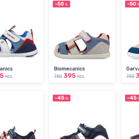
-50
-50
%
anics
Biomecanics
Garva
5
395
790
790
MDL
MDL
-45
-45
%