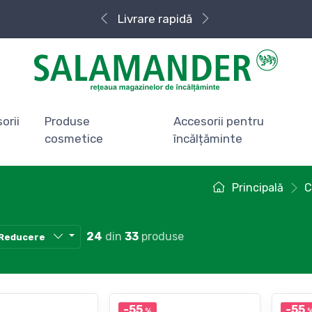
Livrare rapidă
orii
Produse
Accesorii pentru
cosmetice
încălțăminte
Principală
C
24
din
33
produse
Reducere
-55
-55
%