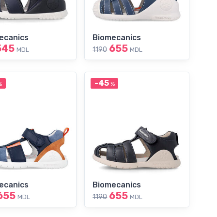
ecanics
Biomecanics
545
655
1190
MDL
MDL
-45
%
%
ecanics
Biomecanics
655
655
1190
MDL
MDL