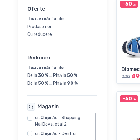
22
-50
%
Oferte
23
Toate mărfurile
Produse noi
24
Cu reducere
25
Reduceri
26
Toate mărfurile
Biomec
49
De la
30 %
...
Pînă la
50 %
990
27
De la
50 %
...
Pînă la
90 %
28
-50
%
Magazin
29
or. Chişinău - Shopping
MallDova, etaj 2
30
or. Chişinău - Centru