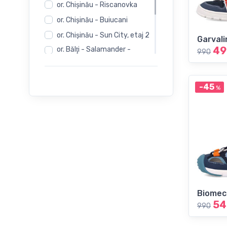
31
or. Chişinău - Riscanovka
or. Chişinău - Buiucani
32
or. Chişinău - Sun City, etaj 2
Garvali
49
or. Bălţi - Salamander -
990
33
Independentii 12
or. Bălţi - Salamander -
34
Evimall, N. Iorga 5
-45
%
or. Bălţi - Rieker -
Independentii 12
Biomec
54
990