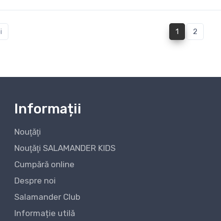
(current)
i
1
2
Informații
Nouţăţi
Nouţăţi SALAMANDER KIDS
Cumpără online
Despre noi
Salamander Club
Informație utilă