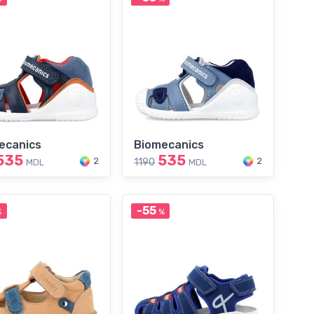
ecanics
Biomecanics
535
535
2
2
1190
MDL
MDL
-55
%
%