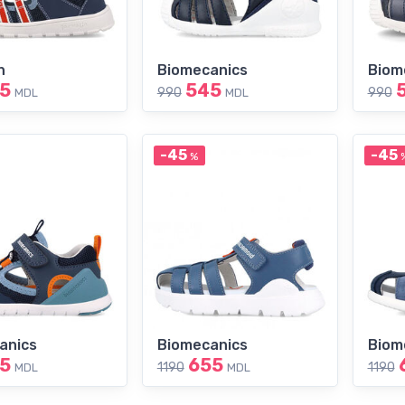
n
Biomecanics
Biom
5
545
990
990
MDL
MDL
-45
-45
%
anics
Biomecanics
Biom
5
655
1190
1190
MDL
MDL