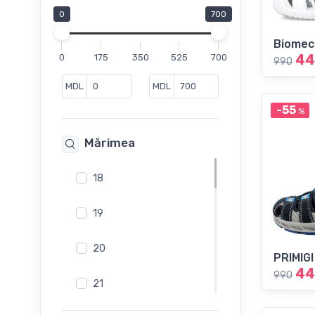
Slip-On
0
700
Sneakers
Biomec
44
0
175
350
525
700
990
MDL
MDL
-55
%
Mărimea
18
19
20
PRIMIGI
44
990
21