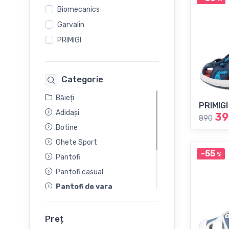
Biomecanics
Garvalin
PRIMIGI
Categorie
Băieți
PRIMIGI
Adidași
39
890
Botine
Ghete Sport
-55
%
Pantofi
Pantofi casual
Pantofi de vara
Sandale
Sandale fără toc
Preț