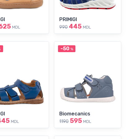
GI
PRIMIGI
625
445
990
MDL
MDL
-50
%
%
GI
Biomecanics
445
595
1190
MDL
MDL