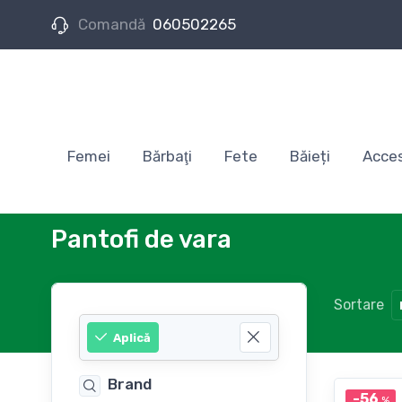
Comandă
060502265
Femei
Bărbaţi
Fete
Băieți
Acces
Pantofi de vara
Sortare
Aplică
Brand
-56
%