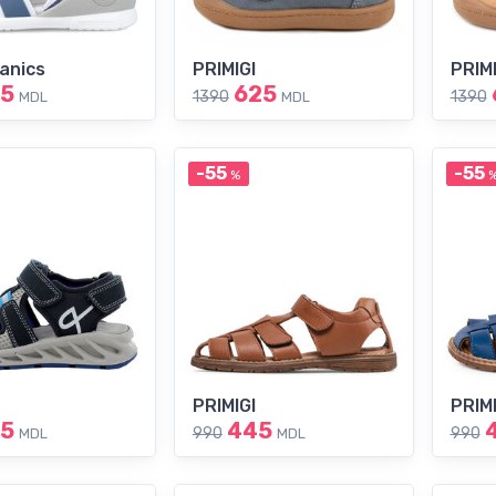
anics
PRIMIGI
PRIMI
5
625
1390
1390
MDL
MDL
-55
-55
%
PRIMIGI
PRIMI
5
445
990
990
MDL
MDL