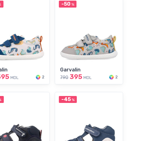
-50
%
%
lin
Garvalin
395
395
2
2
790
MDL
MDL
-45
%
%