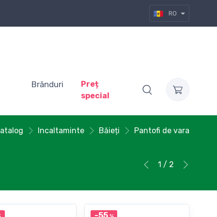
RO
Brănduri
Preț
special
atalog
Incaltaminte
Băieți
Pantofi de vara
1 / 2
-55
%
%