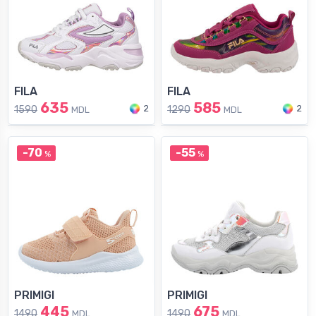
FILA
FILA
635
585
2
2
1590
1290
MDL
MDL
-70
-55
%
%
PRIMIGI
PRIMIGI
445
675
1490
1490
MDL
MDL