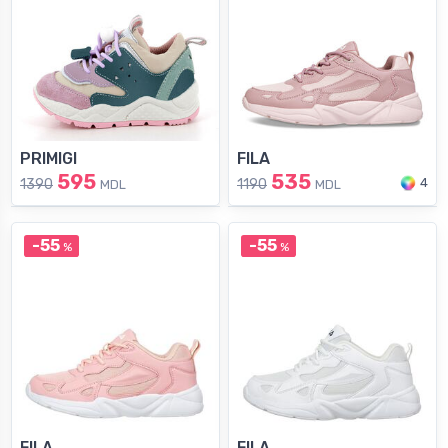
PRIMIGI
FILA
595
535
4
1390
1190
MDL
MDL
-55
-55
%
%
FILA
FILA