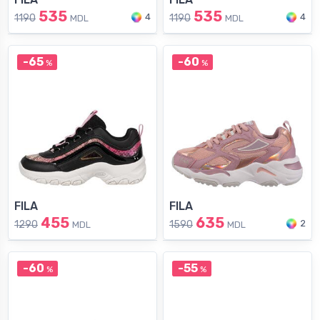
535
535
4
4
1190
1190
MDL
MDL
-65
-60
%
%
FILA
FILA
455
635
2
1290
1590
MDL
MDL
-60
-55
%
%