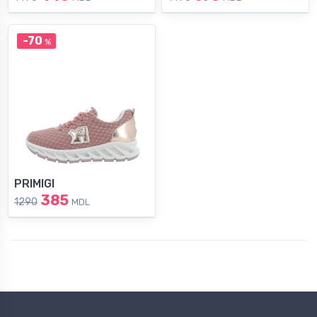
-70
%
PRIMIGI
385
1290
MDL