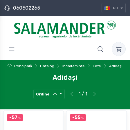
060502265
RO
Principală
Catalog
Incaltaminte
Fete
Adidași
Adidași
1 / 1
Ordine
-57
-55
%
%