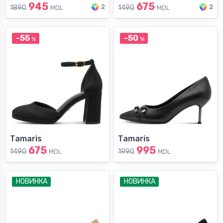
945
675
2
2
1890
1490
MDL
MDL
-55
-50
%
%
Tamaris
Tamaris
675
995
1490
1990
MDL
MDL
НОВИНКА
НОВИНКА