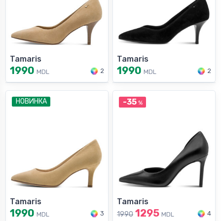
Tamaris
Tamaris
1990
1990
2
2
MDL
MDL
НОВИНКА
-35
%
Tamaris
Tamaris
1990
1295
3
4
1990
MDL
MDL