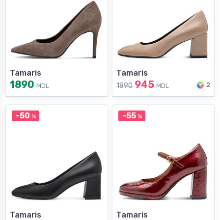
Tamaris
Tamaris
1890
945
2
1890
MDL
MDL
-50
-55
%
%
Tamaris
Tamaris