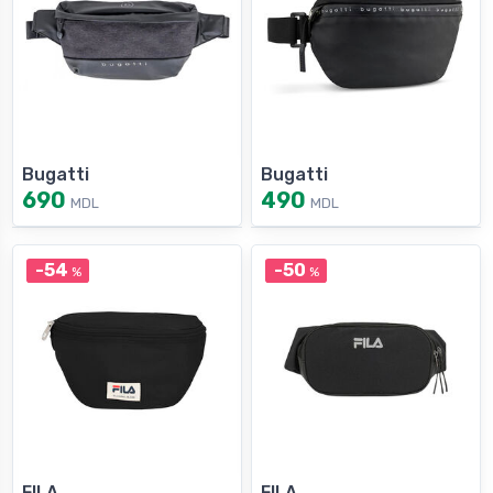
Bugatti
Bugatti
690
490
MDL
MDL
-54
-50
%
%
FILA
FILA