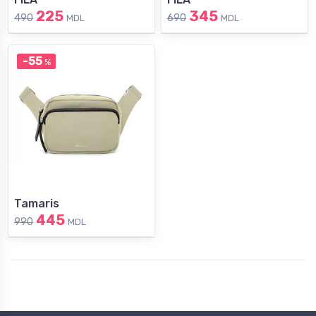
225
345
490
690
MDL
MDL
-55
%
Tamaris
445
990
MDL