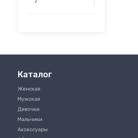
2
г. Бельцы - Salamander -
Индепенденцей 12
г. Бельцы - Salamander -
Evimall, Н. Йорга 5
г. Бельцы - Rieker -
Индепенденцей 12
Каталог
Женская
Мужская
Девочки
Мальчики
Аксессуары