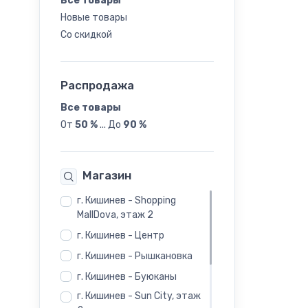
Все товары
Новые товары
46
Со скидкой
Распродажа
Все товары
От
50 %
...
До
90 %
Магазин
г. Кишинев - Shopping
MallDova, этаж 2
г. Кишинев - Центр
г. Кишинев - Рышкановка
г. Кишинев - Буюканы
г. Кишинев - Sun City, этаж