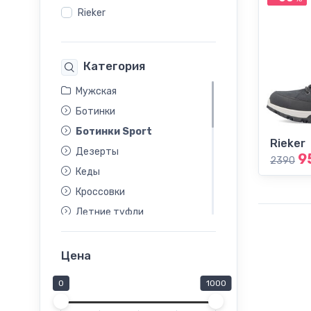
Rieker
Категория
Мужская
Ботинки
Ботинки Sport
Rieker
Дезерты
9
2390
Кеды
Кроссовки
Летние туфли
Лоферы
Мокасины
Цена
Полуботинки
0
1000
Полусапоги