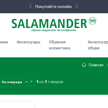
Покупайте онлайн
Быстрая доставка
чики
Аксессуары
Обувная
Аксессуа
косметика
обуви
Главная
1
из
1
товаров
По очереди