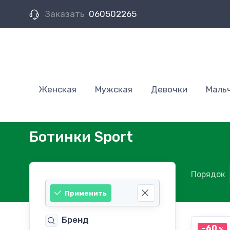
Заказать
060502265
Женская
Мужская
Девочки
Маль
Ботинки Sport
Порядок
Применить
Бренд
-60
%