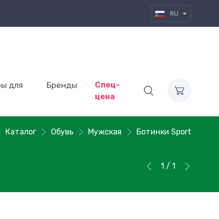
RU
ры для
Бренды
Спец-
цена
Каталог
Обувь
Мужская
Ботинки Sport
1 / 1