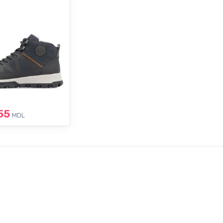
55
MDL