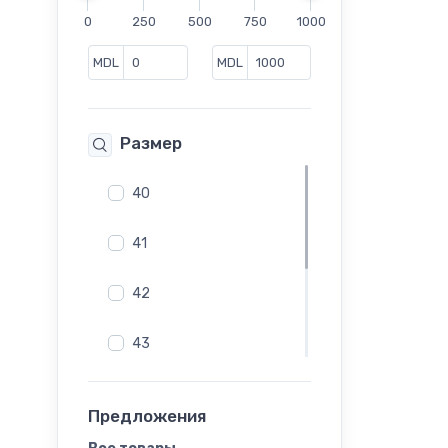
Сабо
0
250
500
750
1000
Сандалии
Сапоги
MDL
MDL
Слипоны
Сникеры
Размер
Туфли
Челси
40
Шлепанцы
41
42
43
44
Предложения
45