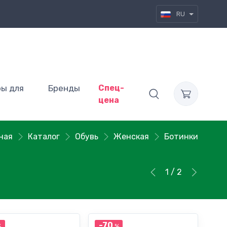
RU
ры для
Бренды
Спец-
цена
ная
Каталог
Обувь
Женская
Ботинки
1 / 2
-70
%
%