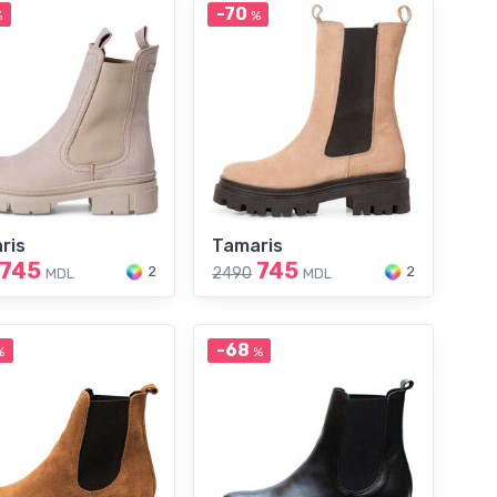
-70
%
%
ris
Tamaris
745
745
2
2
2490
MDL
MDL
-68
%
%