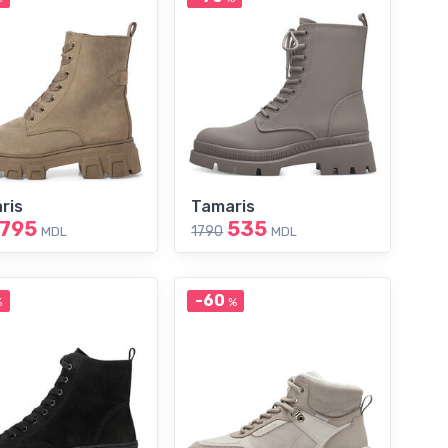
ris
Tamaris
795
535
1790
MDL
MDL
-60
%
%