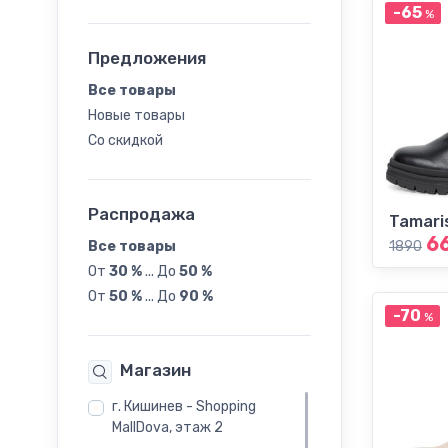
-65
%
39
Предложения
40
Все товары
Новые товары
41
Со скидкой
Распродажа
Tamari
6
Все товары
1890
От
30 %
...
До
50 %
От
50 %
...
До
90 %
-70
%
Магазин
г. Кишинев - Shopping
MallDova, этаж 2