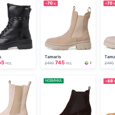
-70
-70
%
s
Tamaris
Tama
65
745
2
2490
2490
MDL
MDL
НОВИНКА
-68