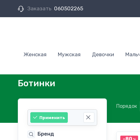
Заказать
060502265
Женская
Мужская
Девочки
Маль
Ботинки
Порядок
Применить
Бренд
-80
%