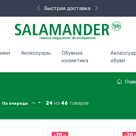
Быстрая доставка
чики
Аксессуары
Обувная
Аксессуа
косметика
обуви
Глав
24
из
46
товаров
По очереди
-70
-70
%