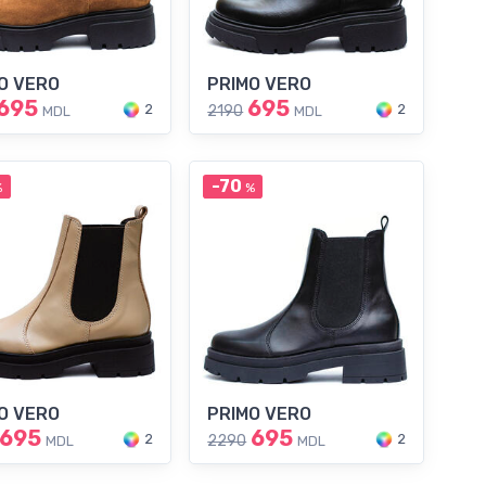
O VERO
PRIMO VERO
695
695
2
2
2190
MDL
MDL
-70
%
%
O VERO
PRIMO VERO
695
695
2
2
2290
MDL
MDL