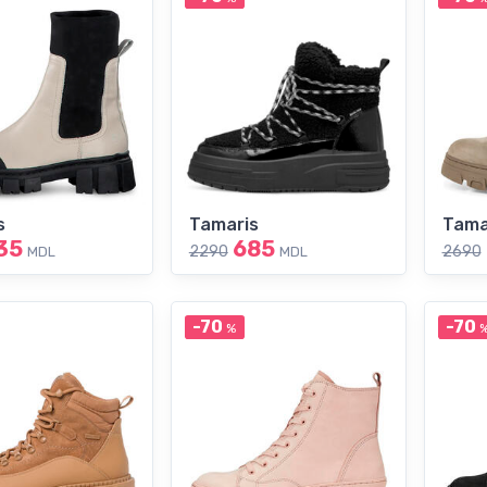
s
Tamaris
Tama
35
685
2290
2690
MDL
MDL
-70
-70
%