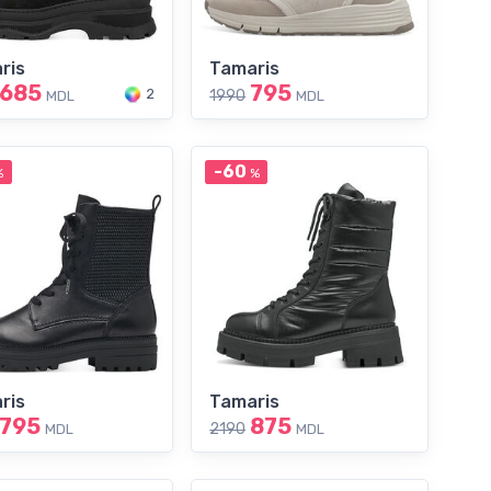
ris
Tamaris
685
795
2
1990
MDL
MDL
-60
%
%
ris
Tamaris
795
875
2190
MDL
MDL