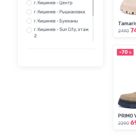
г. Кишинев - Центр
г. Кишинев - Рышкановка
г. Кишинев - Буюканы
Tamari
7
г. Кишинев - Sun City, этаж
2490
2
г. Бельцы - Salamander -
Индепенденцей 12
-70
%
г. Бельцы - Salamander -
Evimall, Н. Йорга 5
г. Бельцы - Rieker -
Индепенденцей 12
PRIMO 
6
2290