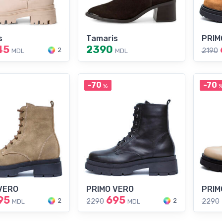
s
Tamaris
PRIM
45
2390
2
2190
MDL
MDL
-70
-70
%
VERO
PRIMO VERO
PRIM
95
695
2
2
2290
2290
MDL
MDL