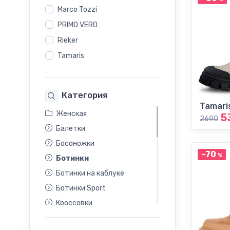
Marco Tozzi
PRIMO VERO
Rieker
Tamaris
Категория
Tamari
Женская
5
2690
Балетки
Босоножки
-70
%
Ботинки
Ботинки на каблуке
Ботинки Sport
Кроссовки
Летние туфли