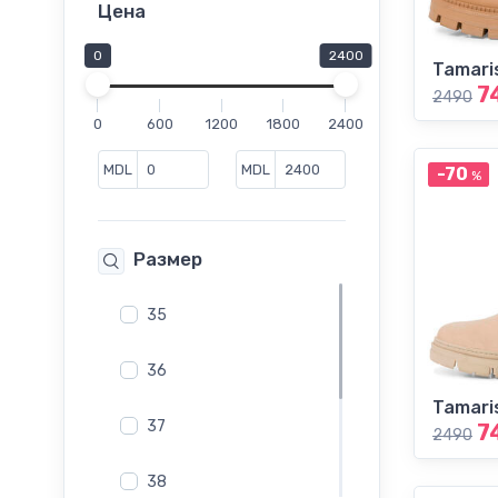
Лоферы
Цена
Мокасины
0
2400
Tamari
Мюли
7
2490
Полуботинки
0
600
1200
1800
2400
Полусапоги
Сабо
MDL
MDL
-70
%
Сандалии
Сапоги
Размер
Слипоны
Сникеры
35
Туфли
Туфли на каблуке
36
Шлепанцы
Tamari
37
7
2490
38