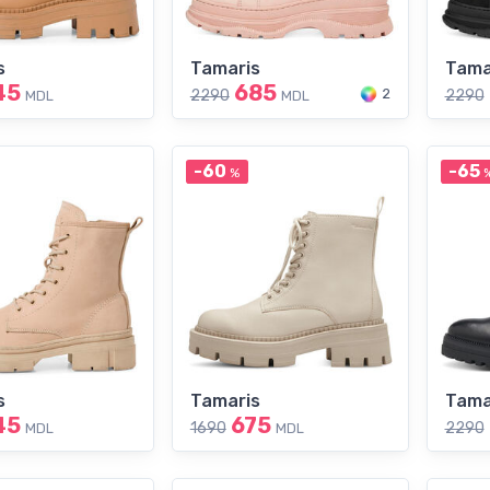
s
Tamaris
Tama
45
685
2
2290
2290
MDL
MDL
-60
-65
%
s
Tamaris
Tama
45
675
1690
2290
MDL
MDL