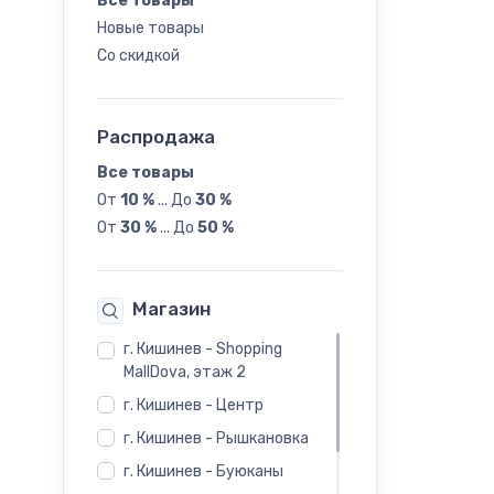
Все товары
Новые товары
24
Со скидкой
Распродажа
Все товары
От
10 %
...
До
30 %
От
30 %
...
До
50 %
Магазин
г. Кишинев - Shopping
MallDova, этаж 2
г. Кишинев - Центр
г. Кишинев - Рышкановка
г. Кишинев - Буюканы