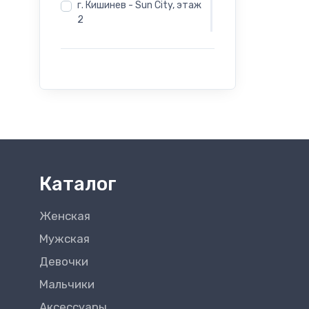
г. Кишинев - Sun City, этаж
2
г. Бельцы - Salamander -
Индепенденцей 12
г. Бельцы - Salamander -
Evimall, Н. Йорга 5
г. Бельцы - Rieker -
Индепенденцей 12
Каталог
Женская
Мужская
Девочки
Мальчики
Аксессуары