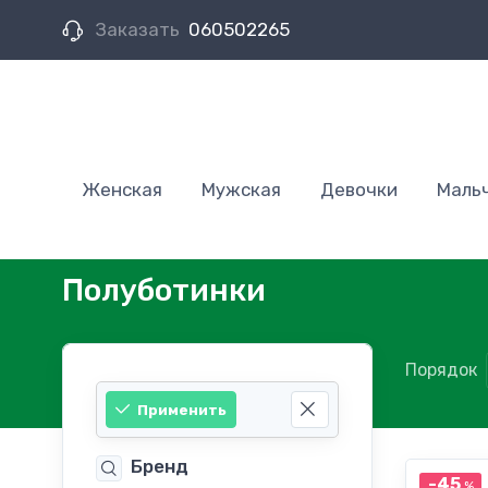
Заказать
060502265
Женская
Мужская
Девочки
Маль
Полуботинки
Порядок
Применить
Бренд
-45
%