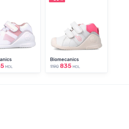
anics
Biomecanics
55
835
1190
MDL
MDL