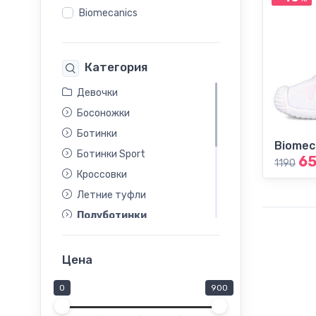
Biomecanics
Категория
Девочки
Босоножки
Ботинки
Biomec
Ботинки Sport
6
1190
Кроссовки
Летние туфли
Полуботинки
Полусапоги
Сапоги
Цена
Слипоны
0
900
Сникеры