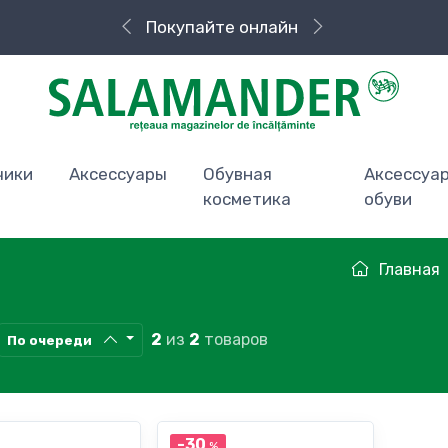
Покупайте онлайн
Быстрая доставка
чики
Аксессуары
Обувная
Аксессуа
косметика
обуви
Главная
2
из
2
товаров
По очереди
-30
%