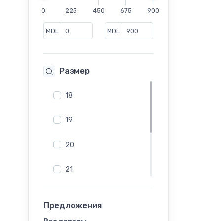
Туфли
0
225
450
675
900
Челси
Шлепанцы
MDL
MDL
Размер
18
19
20
21
22
Предложения
23